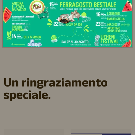
Andrea, Valeria, Matteo, Giovanni, Giuseppe! 💚
X
Perché solo insieme si può.
E noi non vediamo l’ora di continuare a camminare,
crescere e sognare… insieme.
Un ringraziamento
speciale.