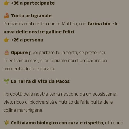
👉
+3€ a partecipante
🍰
Torta artigianale
:
Preparata dal nostro cuoco Matteo, con
farina bio
e le
uova delle nostre galline felici
.
👉
+2€ a persona
🎂
Oppure
puoi portare tu la torta, se preferisci.
In entrambi i casi, ci occupiamo noi di preparare un
momento dolce e curato.
🌱
La Terra di Vita da Pacos
I prodotti della nostra terra nascono da un ecosistema
vivo, ricco di biodiversità e nutrito dall’aria pulita delle
colline marchigiane.
🌾
Coltiviamo biologico con cura e rispetto
, offrendo