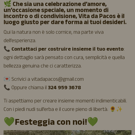
🌿
Che sia una celebrazione d’amore,
un’occasione speciale, un momento di
incontro o di condivisione, Vita da Pacos è il
luogo giusto per dare forma ai tuoi desideri.
Qui la natura non è solo cornice, ma parte viva
dell’esperienza.
📞
Contattaci per costruire insieme il tuo evento
:
ogni dettaglio sarà pensato con cura, semplicità e quella
bellezza genuina che ci caratterizza.
💌 Scrivici a
vitadapacos@gmail.com
📞 Oppure chiama il
324 959 3678
Ti aspettiamo per creare insieme momenti indimenticabili.
Con i piedi nudi sull’erba e il cuore pieno di libertà. 🌻✨
💚Festeggia con noi!💚