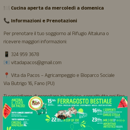
🍽
Cucina aperta da mercoledì a domenica
📞
Informazioni e Prenotazioni
Per prenotare il tuo soggiorno al Rifugio Altaluna o
ricevere maggiori informazioni:
📱 324 959 3678
📧
vitadapacos@gmail.com
📍 Vita da Pacos – Agricampeggio e Bioparco Sociale
Via Butrigo 16, Fano (PU)
Ti consigliamo di prenotare in anticipo, soprattutto nei fine
X
settimana e durante gli eventi estivi. 🌙🌿🐐✨