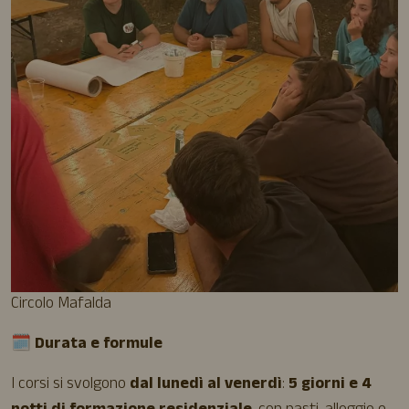
Circolo Mafalda
🗓️
Durata e formule
I corsi si svolgono
dal lunedì al venerdì
:
5 giorni e 4