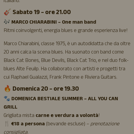
italiano.
🎸 Sabato 19 – ore 21.00
🎶
MARCO CHIARABINI – One man band
Ritmi coinvolgenti, energia blues e grande esperienza live!
Marco Chiarabini, classe 1975, è un autodidatta che da oltre
20 anni calca la scena blues. Ha suonato con band come
Black Cat Bones, Blue Devils, Black Cat Trio, e nel duo folk-
blues Alte Feuilp. Ha collaborato con artisti e progetti tra
cui Raphael Gualazzi, Frank Pintone e Riviera Guitars.
🔥 Domenica 20 – ore 19.30
🐾
DOMENICA BESTIALE SUMMER – ALL YOU CAN
GRILL
Grigliata mista
carne e verdura a volontà
!
🍴
€18 a persona
(bevande escluse) –
prenotazione
consigliata
.