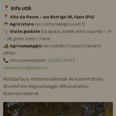
📍 Info utili
📍
Vita da Pacos – via Butrigo 16, Fano (PU)
🥗
Agriristoro
con cucina biologica a km 0
🦙
Visite guidate
tra alpaca, asinelli, orti e caprette –
1h
– 5€, gratis sotto i 3 anni
🏕
Agricampeggio
con roulotte (3 posti) e tende in
affitto
📞 Info e prenotazioni:
324 959 3678
|
vitadapacos@gmail.com
#VitaDaPacos #SettimanaBestiale #EstateInFattoria
#EventiFano #Agricampeggio #MusicaDalVivo
#cibonaturaanimali