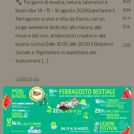
event
🐾 Tre giorni di musica, natura, laboratori e
insie
buon cibo 14 • 15 • 16 agosto 2026Quest’anno il
in re
Ferragosto si vive a Vita da Pacos con un
tra a
lungo weekend dedicato alla natura, alla
musica dal vivo, ai laboratori creativi e alla
buona cucina.Dalle 10:00 alle 24:00 il Bioparco
Leggi
Sociale e l’Agriristoro vi aspettano per
trascorrere […]
Leggi di più
X
Tutti gli eventi