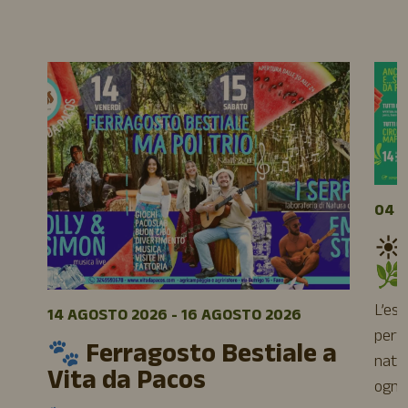
04 A
☀️
🌿
L’es
14 AGOSTO 2026 - 16 AGOSTO 2026
perfe
🐾 Ferragosto Bestiale a
natur
Vita da Pacos
ogni 