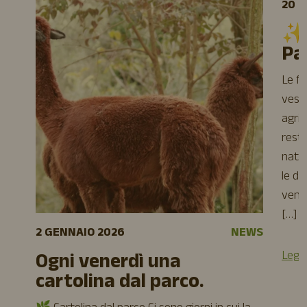
20 
✨O
Pa
Le fe
veste
agrit
resti
natal
le da
venir
[…]
2 GENNAIO 2026
NEWS
Leggi
Ogni venerdì una
cartolina dal parco.