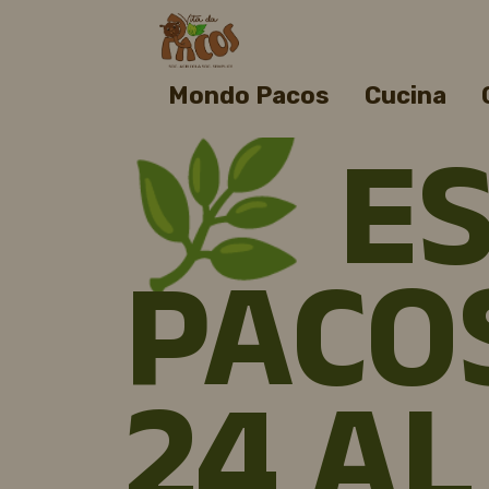
Mondo Pacos
Cucina
🌿 E
PACOS
24 AL