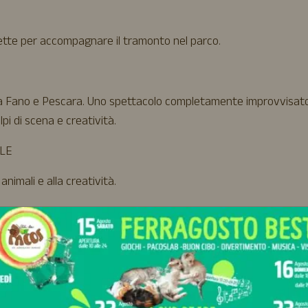
fette per accompagnare il tramonto nel parco.
tra Fano e Pescara. Uno spettacolo completamente improvvisat
lpi di scena e creatività.
ALE
animali e alla creatività.
quillità.
agazzi dai 10 anni in su. Colori, materiali e fantasia per