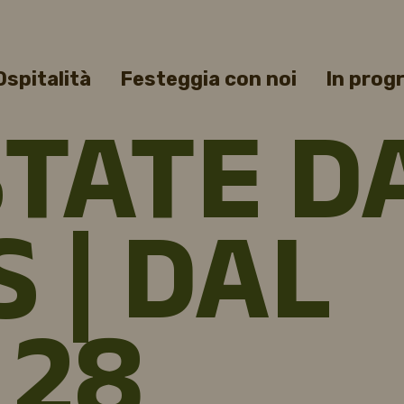
Ospitalità
Festeggia con noi
In pro
STATE D
 | DAL
 28