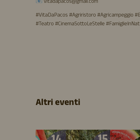
📧
vitadapacos@gmail.com
#VitaDaPacos #Agriristoro #Agricampeggio #
#Teatro #CinemaSottoLeStelle #FamiglieIn
Altri eventi