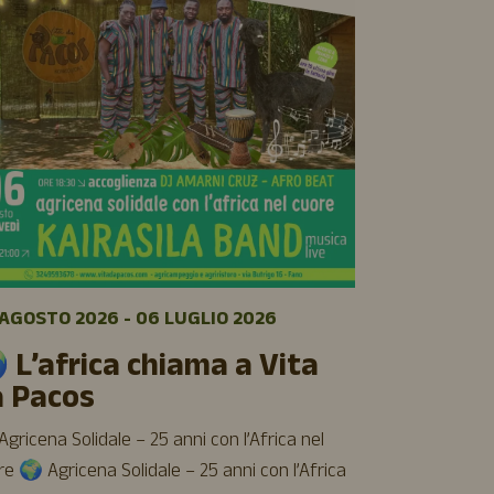
06 AGOSTO 
🌿 Sett
AGOSTO 2026 - 06 LUGLIO 2026
luglio a
 L’africa chiama a Vita
Cinque giorni 
a Pacos
cinema e buon 
aspettiamo all
gricena Solidale – 25 anni con l’Africa nel
Vita da Pacos
e 🌍 Agricena Solidale – 25 anni con l’Africa