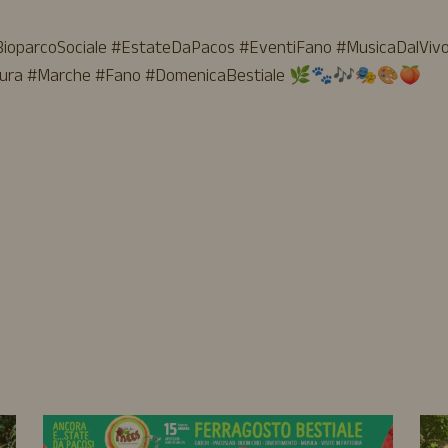
BioparcoSociale #EstateDaPacos #EventiFano #MusicaDalViv
Natura #Marche #Fano #DomenicaBestiale 🌿🐾🎶🎭🎨🍑