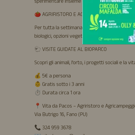
sperimentare insieme nuove forme di espressi
🍅 AGRIRISTORO E AGRICAMPEGGIO
Per tutta la settimana sarà possibile pranzare, 
biologici, opzioni vegetariane e vegane, prodotti
🐑 VISITE GUIDATE AL BIOPARCO
Scopri gli animali, l’orto, i progetti sociali e la
💰 5€ a persona
👶 Gratis sotto i 3 anni
⏱️ Durata circa 1 ora
📍 Vita da Pacos – Agriristoro e Agricampeggi
Via Butrigo 16, Fano (PU)
📞 324 959 3678