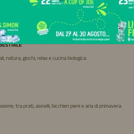
ERRO
BESTIALE
, natura, giochi, relax e cucina biologica.
eme, tra prati, asinelli, bicchieri pieni e aria di primavera.