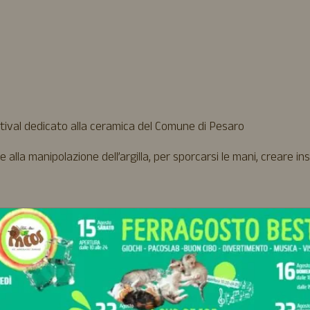
stival dedicato alla ceramica del Comune di Pesaro
 alla manipolazione dell’argilla, per sporcarsi le mani, creare in
tutte le età: gruppi under12 e dai 12-99 anni