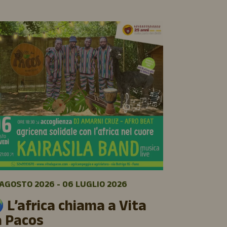
09 AGOSTO 
🌿 Sett
AGOSTO 2026 - 06 LUGLIO 2026
luglio a
 L’africa chiama a Vita
Cinque giorni 
a Pacos
cinema e buon 