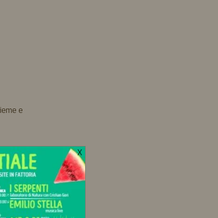
sieme e
X