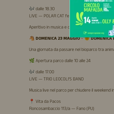
🎶 dalle 18.30
LIVE — POLAR CAT feat. ELISABETTA DEL F
Aperitivo in musica e cena come vuoi tu!
🐴
DOMENICA 23 MAGGIO
– 🌞
DOMENICA 
Una giornata da passare nel bioparco tra animali
🌿 Apertura parco dalle 10 alle 24
🎶 dalle 17.00
LIVE — TRIO LEOCOLI’S BAND
Musica live nel parco per chiudere il weekend insi
📍 Vita da Pacos
Roncosambaccio 113/a — Fano (PU)