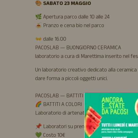
🎨
SABATO 23 MAGGIO
🌿 Apertura parco dalle 10 alle 24
🍝 Pranzo e cena bio nel parco
👐 dalle 16.00
PACOSLAB — BUONGIORNO CERAMICA
laboratorio a cura di Marettima inserito nel fe
Un laboratorio creativo dedicato alla ceramica e
dare forma a piccoli oggetti unici.
PACOSLAB — BATTITI A COLORI
🌈 BATTITI A COLORI
Laboratorio di artenatura con Sara Brienza per 
📌 Laboratori su prenotazione
💚 Costo 10€