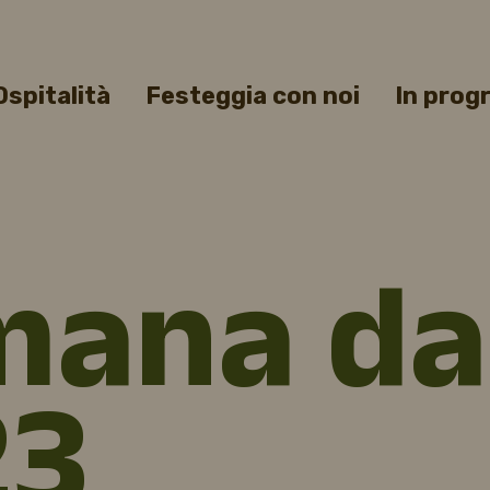
Ospitalità
Festeggia con noi
In pro
a
mana da
23