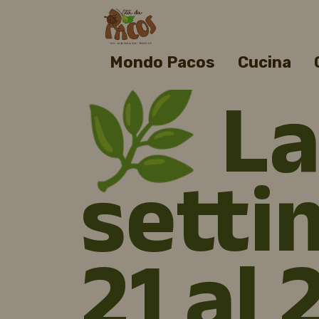
Mondo Pacos
Cucina
🌿 L
setti
21 al 