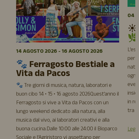
04 A
☀️
🌿
L’es
14 AGOSTO 2026 - 16 AGOSTO 2026
perfe
🐾 Ferragosto Bestiale a
natur
Vita da Pacos
ogni 
event
🐾 Tre giorni di musica, natura, laboratori e
insie
buon cibo 14 • 15 • 16 agosto 2026Quest’anno il
in re
Ferragosto si vive a Vita da Pacos con un
tra a
lungo weekend dedicato alla natura, alla
musica dal vivo, ai laboratori creativi e alla
buona cucina.Dalle 10:00 alle 24:00 il Bioparco
Leggi
Sociale e l’Agriristoro vi aspettano per