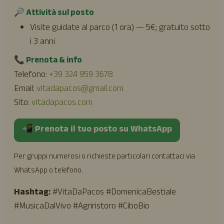
🔎 Attività sul posto
Visite guidate al parco (1 ora) — 5€; gratuito sotto
i 3 anni
📞 Prenota & info
Telefono:
+39 324 959 3678
Email:
vitadapacos@gmail.com
Sito:
vitadapacos.com
📲 Prenota il tuo posto su WhatsApp
Per gruppi numerosi o richieste particolari contattaci via
WhatsApp o telefono.
Hashtag:
#VitaDaPacos #DomenicaBestiale
#MusicaDalVivo #Agriristoro #CiboBio