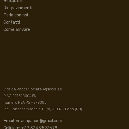
Bee.autiful.
Ringraziamenti
Parla con noi
Contatti
Come arrivare
Vita da Pacos Società Agricola s.s.,
P.IVA 02762860415,
numero REA PS - 278095,
loc. Roncosambaccio 113/A, 61032 - Fano (PU)
Email: vitadapacos@gmail.com
Cellulare: +39 324 9593678