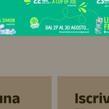
Legg
una
Iscriv