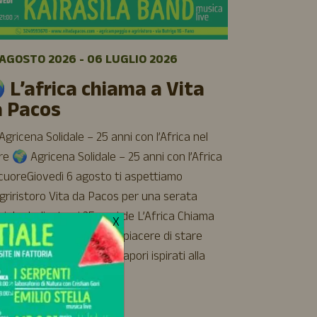
07 AGOSTO 
🌿 Sett
AGOSTO 2026 - 06 LUGLIO 2026
luglio a
 L’africa chiama a Vita
Cinque giorni 
a Pacos
cinema e buon 
aspettiamo all
gricena Solidale – 25 anni con l’Africa nel
Vita da Pacos
e 🌍 Agricena Solidale – 25 anni con l’Africa
incontri, rela
 cuoreGiovedì 6 agosto ti aspettiamo
– Agricinema
Agriristoro Vita da Pacos per una serata
torna il nostr
ciale dedicata ai 25 anni de L’Africa Chiama
X
film d’animazi
.Un evento che unisce il piacere di stare
[…]
eme alla solidarietà, tra sapori ispirati alla
izione […]
Leggi di più