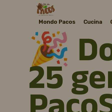
Mondo Pacos
Cucina
🎉 D
25 ge
PacoS