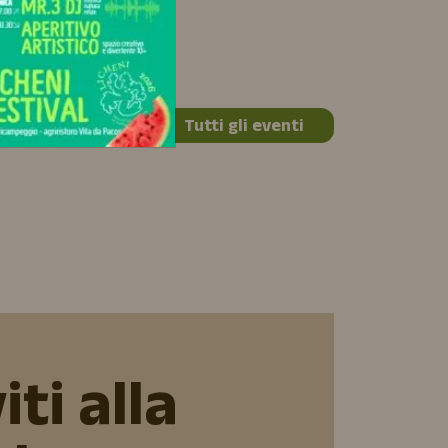
i di più
Tutti gli eventi
iti alla