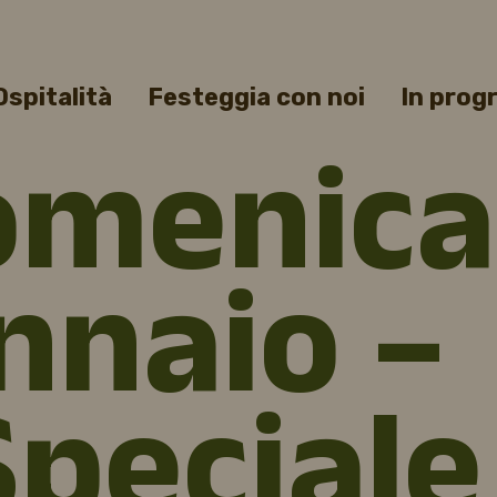
Ospitalità
Festeggia con noi
In pro
omenica
nnaio –
peciale