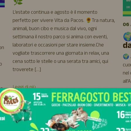
🌿
L’estate continua e agosto è il momento
perfetto per vivere Vita da Pacos. 🌻Tra natura,
06 
animali, buon cibo e musica dal vivo, ogni
🌍
settimana il nostro parco si anima con eventi,
d
laboratori e occasioni per stare insieme.Che
uon
vogliate trascorrere una giornata in relax, una
🌍 A
cena sotto le stelle o una serata tra amici, qui
o
cuor
troverete […]
nel
all’
Leggi di più
 e
spe
ODV
insi
trad