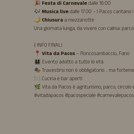
🎉
Festa di Carnevale
dalle 16.00
🎶
Musica live
dalle 17.00 – I Pacos cantano i
🌙
Chiusura
a mezzanotte
Una giornata lunga, da vivere con calma: parco,
ℹ️ INFO FINALI
📍
Vita da Pacos
– Roncosambaccio, Fano
👨‍👩‍👧‍👦 Evento adatto a tutte le età
🎭 Travestirsi non è obbligatorio… ma forteme
🍽️ Cucina e bar aperti
🌿 Vita da Pacos è agriturismo, parco, circolo
#vitadapacos #pacospeciale #carnevalepacos 