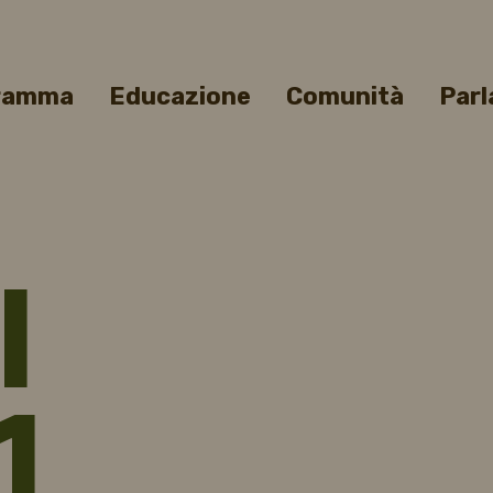
gramma
Educazione
Comunità
Parl
l
1