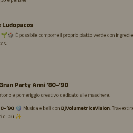
po e pensieri.
 & Ludopacos
 🌱🎲 È possibile comporre il proprio piatto verde con ingredie
cos.
 Gran Party Anni ’80–’90
orio e pomeriggio creativo dedicato alle maschere.
80–’90
🪩 Musica e balli con
DjVolumetricaVision
. Travestirs
ti di più ✨