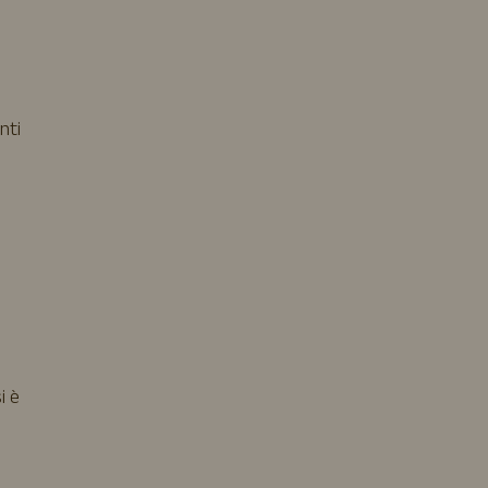
nti
i è