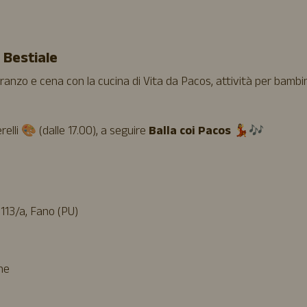
 Bestiale
anzo e cena con la cucina di Vita da Pacos, attività per bambi
relli 🎨 (dalle 17.00), a seguire
Balla coi Pacos
💃🎶
113/a, Fano (PU)
one