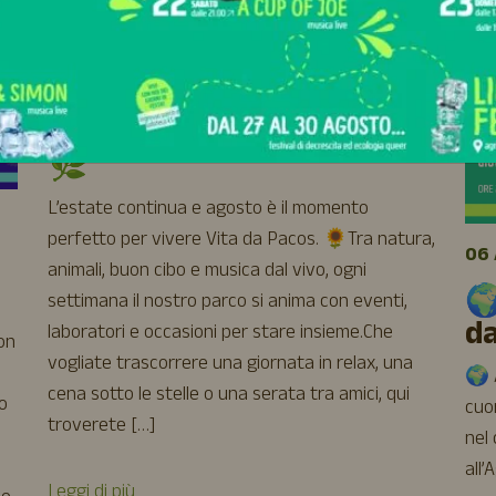
04 AGOSTO 2026 - 31 AGOSTO 2026
☀️ Agosto a Vita da Pacos
🌿
L’estate continua e agosto è il momento
perfetto per vivere Vita da Pacos. 🌻Tra natura,
06 
animali, buon cibo e musica dal vivo, ogni
🌍
settimana il nostro parco si anima con eventi,
d
laboratori e occasioni per stare insieme.Che
uon
vogliate trascorrere una giornata in relax, una
🌍 A
cena sotto le stelle o una serata tra amici, qui
o
cuor
troverete […]
nel
all’
Leggi di più