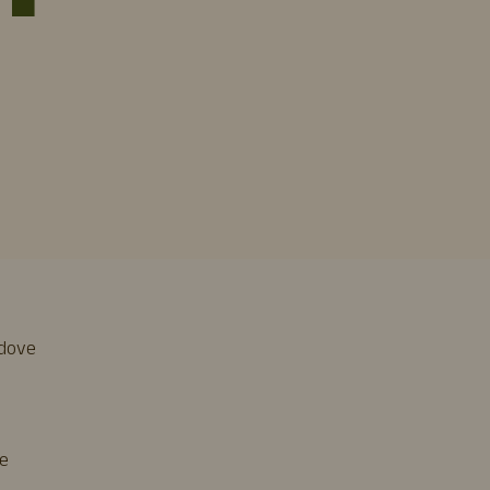
 dove
le