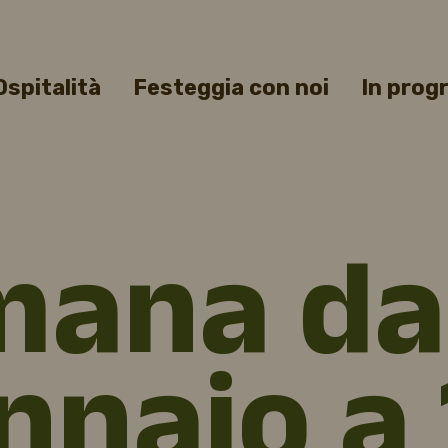
Ospitalità
Festeggia con noi
In pro
a
mana da
nnaio a 