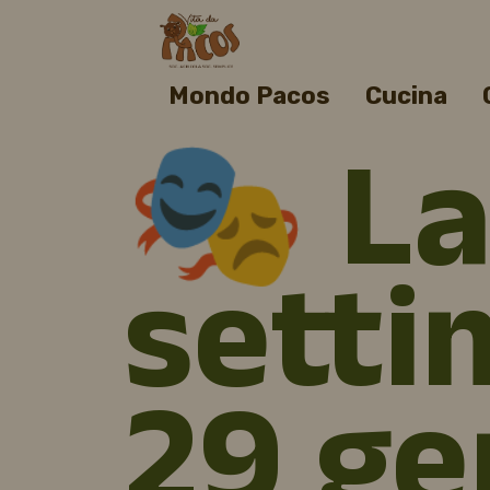
Mondo Pacos
Cucina
🎭 L
setti
29 ge