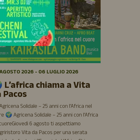
06 AGOSTO 
🌿 Sett
AGOSTO 2026 - 06 LUGLIO 2026
luglio a
 L’africa chiama a Vita
Cinque giorni 
a Pacos
cinema e buon 
aspettiamo all
gricena Solidale – 25 anni con l’Africa nel
Vita da Pacos
e 🌍 Agricena Solidale – 25 anni con l’Africa
incontri, rela
 cuoreGiovedì 6 agosto ti aspettiamo
– Agricinema
Agriristoro Vita da Pacos per una serata