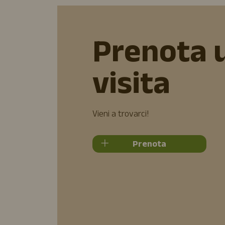
Prenota 
visita
Vieni a trovarci!
Prenota