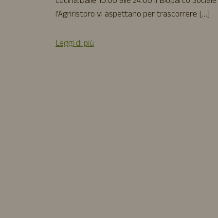
cucina.Dalle 10:00 alle 24:00 il Bioparco Sociale
l’Agriristoro vi aspettano per trascorrere […]
Leggi di più