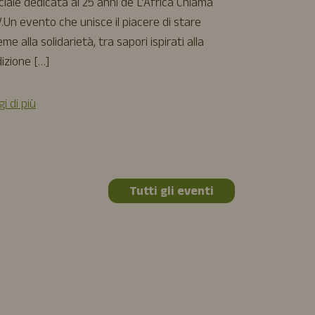
torna il nostr
ciale dedicata ai 25 anni de L’Africa Chiama
film d’animazi
.Un evento che unisce il piacere di stare
[…]
eme alla solidarietà, tra sapori ispirati alla
izione […]
Leggi di più
i di più
Tutti gli eventi