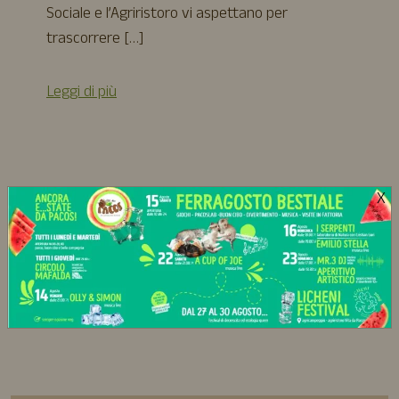
Sociale e l’Agriristoro vi aspettano per
trascorrere […]
Leggi di più
X
Tutti gli eventi