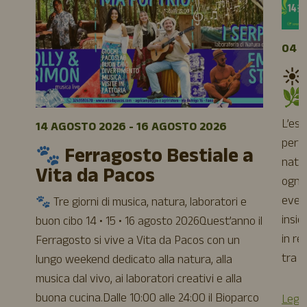
04 A
☀️
🌿
L’es
14 AGOSTO 2026 - 16 AGOSTO 2026
perfe
🐾 Ferragosto Bestiale a
natur
Vita da Pacos
ogni 
event
🐾 Tre giorni di musica, natura, laboratori e
insie
buon cibo 14 • 15 • 16 agosto 2026Quest’anno il
in re
Ferragosto si vive a Vita da Pacos con un
tra a
lungo weekend dedicato alla natura, alla
musica dal vivo, ai laboratori creativi e alla
buona cucina.Dalle 10:00 alle 24:00 il Bioparco
Leggi