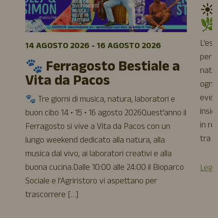
☀️
🌿
L’es
14 AGOSTO 2026 - 16 AGOSTO 2026
perfe
🐾 Ferragosto Bestiale a
natur
Vita da Pacos
ogni 
event
🐾 Tre giorni di musica, natura, laboratori e
insie
buon cibo 14 • 15 • 16 agosto 2026Quest’anno il
in re
Ferragosto si vive a Vita da Pacos con un
tra a
lungo weekend dedicato alla natura, alla
musica dal vivo, ai laboratori creativi e alla
buona cucina.Dalle 10:00 alle 24:00 il Bioparco
Leggi
Sociale e l’Agriristoro vi aspettano per
trascorrere […]