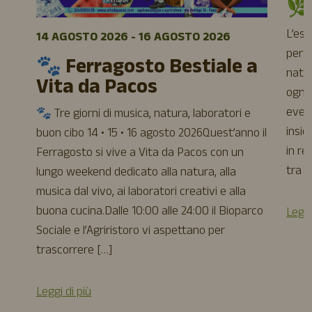
🌿
L’es
14 AGOSTO 2026 - 16 AGOSTO 2026
perfe
🐾 Ferragosto Bestiale a
natur
Vita da Pacos
ogni 
event
🐾 Tre giorni di musica, natura, laboratori e
insie
buon cibo 14 • 15 • 16 agosto 2026Quest’anno il
in re
Ferragosto si vive a Vita da Pacos con un
tra a
lungo weekend dedicato alla natura, alla
musica dal vivo, ai laboratori creativi e alla
buona cucina.Dalle 10:00 alle 24:00 il Bioparco
Leggi
Sociale e l’Agriristoro vi aspettano per
trascorrere […]
Leggi di più