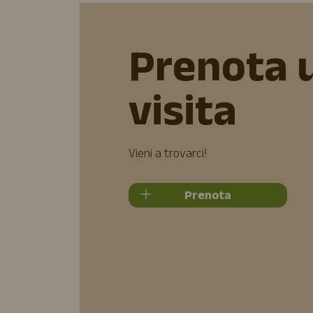
Prenota 
visita
Vieni a trovarci!
Prenota