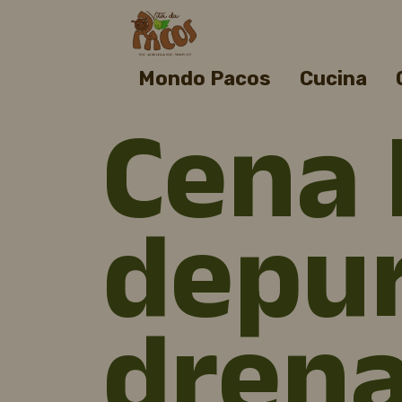
Mondo Pacos
Cucina
Cena
depur
drena