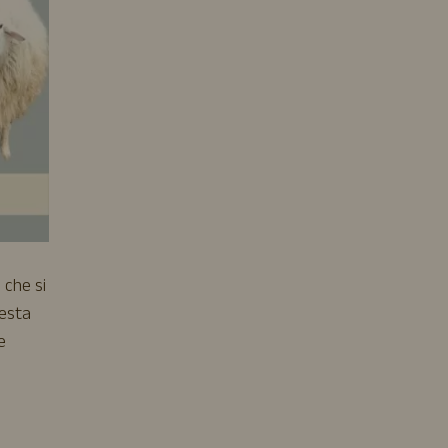
 che si
uesta
e