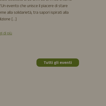
film d’animazi
.Un evento che unisce il piacere di stare
[…]
eme alla solidarietà, tra sapori ispirati alla
izione […]
Leggi di più
i di più
Tutti gli eventi