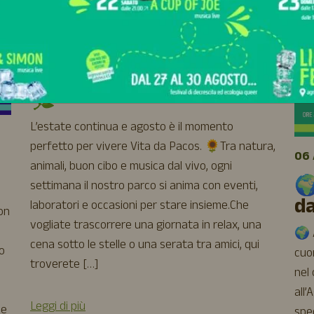
04 AGOSTO 2026 - 31 AGOSTO 2026
☀️ Agosto a Vita da Pacos
🌿
L’estate continua e agosto è il momento
perfetto per vivere Vita da Pacos. 🌻Tra natura,
06 
animali, buon cibo e musica dal vivo, ogni
🌍
settimana il nostro parco si anima con eventi,
d
laboratori e occasioni per stare insieme.Che
uon
vogliate trascorrere una giornata in relax, una
🌍 A
cena sotto le stelle o una serata tra amici, qui
o
cuor
troverete […]
nel
all’
Leggi di più
 e
spe