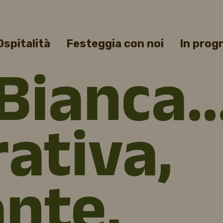
Ospitalità
Festeggia con noi
In pro
 Bianca
ativa,
nte,