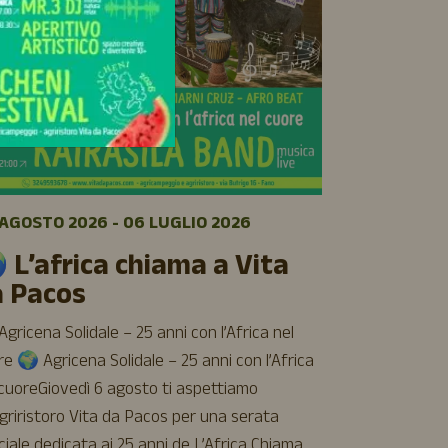
08 AGOSTO 
🌿 Sett
AGOSTO 2026 - 06 LUGLIO 2026
luglio a
 L’africa chiama a Vita
Cinque giorni 
a Pacos
cinema e buon 
aspettiamo all
gricena Solidale – 25 anni con l’Africa nel
Vita da Pacos
e 🌍 Agricena Solidale – 25 anni con l’Africa
incontri, rela
 cuoreGiovedì 6 agosto ti aspettiamo
– Agricinema
Agriristoro Vita da Pacos per una serata
torna il nostr
ciale dedicata ai 25 anni de L’Africa Chiama