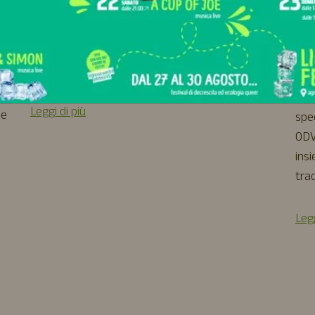
d
laboratori e occasioni per stare insieme.Che
uon
vogliate trascorrere una giornata in relax, una
🌍 A
cena sotto le stelle o una serata tra amici, qui
o
cuor
troverete […]
nel
all’
Leggi di più
 e
spe
ODV
insi
trad
Legg