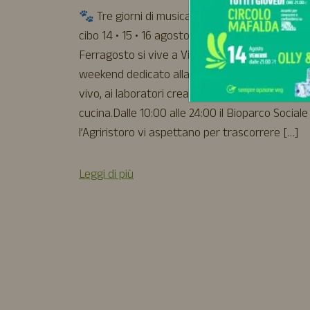
🐾 Tre giorni di musica, natura, laboratori e b
cibo 14 • 15 • 16 agosto 2026Quest’anno il
Ferragosto si vive a Vita da Pacos con un lung
weekend dedicato alla natura, alla musica dal
vivo, ai laboratori creativi e alla buona
cucina.Dalle 10:00 alle 24:00 il Bioparco Sociale
l’Agriristoro vi aspettano per trascorrere […]
Leggi di più