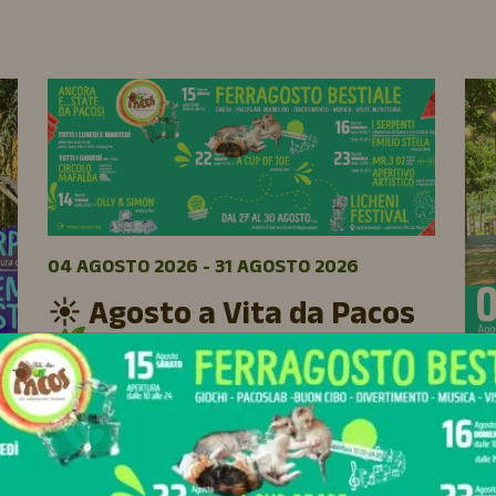
04 AGOSTO 2026 - 31 AGOSTO 2026
☀️ Agosto a Vita da Pacos
🌿
L’estate continua e agosto è il momento
perfetto per vivere Vita da Pacos. 🌻Tra natura,
06 
animali, buon cibo e musica dal vivo, ogni
🌍
settimana il nostro parco si anima con eventi,