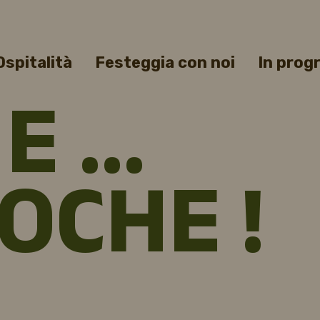
Ospitalità
Festeggia con noi
In pro
 E …
OCHE !