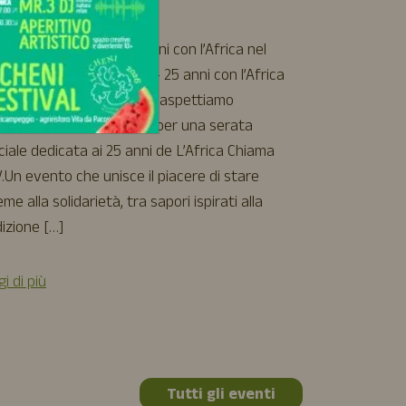
a Pacos
cinema e buon 
aspettiamo all
gricena Solidale – 25 anni con l’Africa nel
Vita da Pacos
e 🌍 Agricena Solidale – 25 anni con l’Africa
incontri, rela
 cuoreGiovedì 6 agosto ti aspettiamo
– Agricinema
Agriristoro Vita da Pacos per una serata
torna il nostr
ciale dedicata ai 25 anni de L’Africa Chiama
film d’animazi
.Un evento che unisce il piacere di stare
[…]
eme alla solidarietà, tra sapori ispirati alla
izione […]
Leggi di più
i di più
Tutti gli eventi