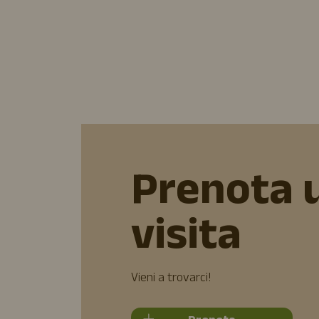
Prenota 
visita
Vieni a trovarci!