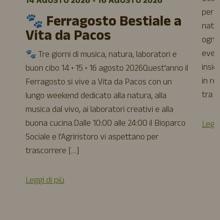
14 AGOSTO 2026 - 16 AGOSTO 2026
perfe
🐾 Ferragosto Bestiale a
natur
Vita da Pacos
ogni 
event
🐾 Tre giorni di musica, natura, laboratori e
insie
buon cibo 14 • 15 • 16 agosto 2026Quest’anno il
in re
Ferragosto si vive a Vita da Pacos con un
tra a
lungo weekend dedicato alla natura, alla
musica dal vivo, ai laboratori creativi e alla
buona cucina.Dalle 10:00 alle 24:00 il Bioparco
Leggi
Sociale e l’Agriristoro vi aspettano per
trascorrere […]
Leggi di più