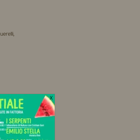
erelli,
X