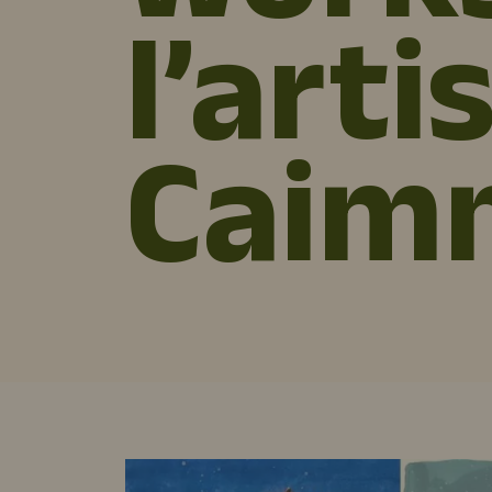
l’arti
Caim