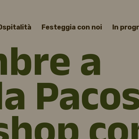
Ospitalità
Festeggia con noi
In pro
bre a
da Pacos
shop co