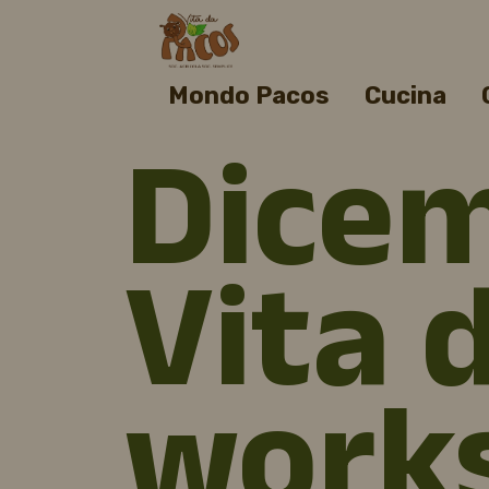
Mondo Pacos
Cucina
Dicem
Vita 
work