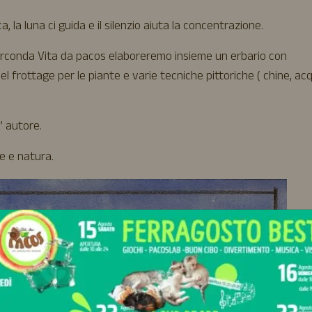
 la luna ci guida e il silenzio aiuta la concentrazione.
circonda Vita da pacos elaboreremo insieme un erbario con
l frottage per le piante e varie tecniche pittoriche ( chine, acqu
’ autore.
te e natura.