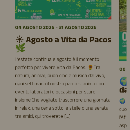
04 AGOSTO 2026 - 31 AGOSTO 2026
☀️ Agosto a Vita da Pacos
🌿
L’estate continua e agosto è il momento
perfetto per vivere Vita da Pacos. 🌻Tra
06 A
natura, animali, buon cibo e musica dal vivo,
🌍
ogni settimana il nostro parco si anima con
da
eventi, laboratori e occasioni per stare
insieme.Che vogliate trascorrere una giornata
🌍 Ag
in relax, una cena sotto le stelle o una serata
cuore
tra amici, qui troverete […]
l’Afr
aspet