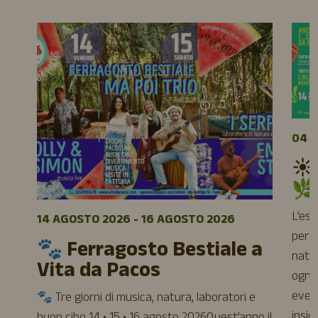
04 A
☀️
🌿
L’es
14 AGOSTO 2026 - 16 AGOSTO 2026
perfe
🐾 Ferragosto Bestiale a
natur
Vita da Pacos
ogni 
event
🐾 Tre giorni di musica, natura, laboratori e
insie