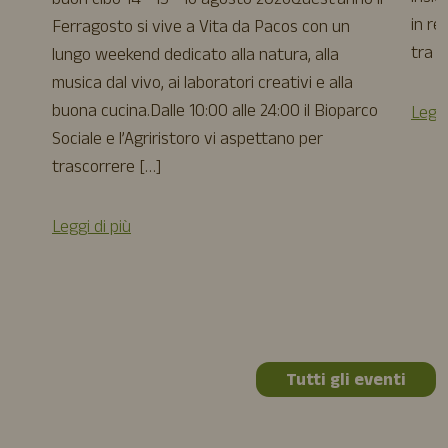
buon cibo 14 • 15 • 16 agosto 2026Quest’anno il
in re
Ferragosto si vive a Vita da Pacos con un
tra a
lungo weekend dedicato alla natura, alla
musica dal vivo, ai laboratori creativi e alla
buona cucina.Dalle 10:00 alle 24:00 il Bioparco
Leggi
Sociale e l’Agriristoro vi aspettano per
trascorrere […]
Leggi di più
Tutti gli eventi