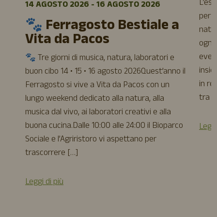
L’es
14 AGOSTO 2026 - 16 AGOSTO 2026
perfe
🐾 Ferragosto Bestiale a
natur
Vita da Pacos
ogni 
event
🐾 Tre giorni di musica, natura, laboratori e
insie
buon cibo 14 • 15 • 16 agosto 2026Quest’anno il
in re
Ferragosto si vive a Vita da Pacos con un
tra a
lungo weekend dedicato alla natura, alla
musica dal vivo, ai laboratori creativi e alla
buona cucina.Dalle 10:00 alle 24:00 il Bioparco
Leggi
Sociale e l’Agriristoro vi aspettano per
trascorrere […]
Leggi di più