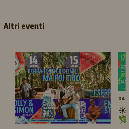
Altri eventi
04 A
☀️
🌿