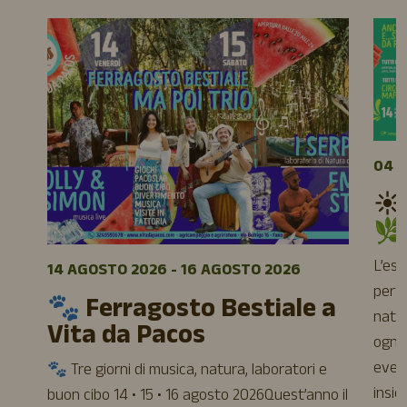
04 A
☀️
🌿
L’es
14 AGOSTO 2026 - 16 AGOSTO 2026
perfe
🐾 Ferragosto Bestiale a
natur
Vita da Pacos
ogni 
event
🐾 Tre giorni di musica, natura, laboratori e
insie
buon cibo 14 • 15 • 16 agosto 2026Quest’anno il