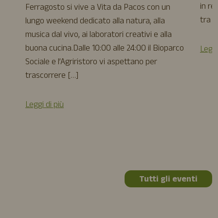
in re
Ferragosto si vive a Vita da Pacos con un
tra a
lungo weekend dedicato alla natura, alla
musica dal vivo, ai laboratori creativi e alla
buona cucina.Dalle 10:00 alle 24:00 il Bioparco
Leggi
Sociale e l’Agriristoro vi aspettano per
trascorrere […]
Leggi di più
Tutti gli eventi