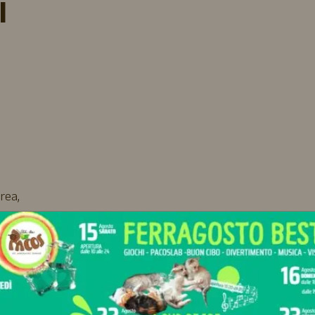
l
rea,