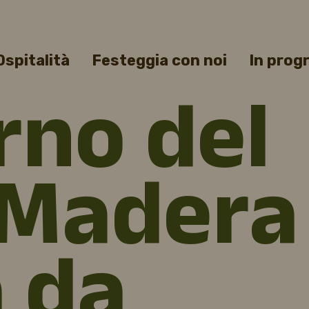
Ospitalità
Festeggia con noi
In pro
orno del
 Madera
a da