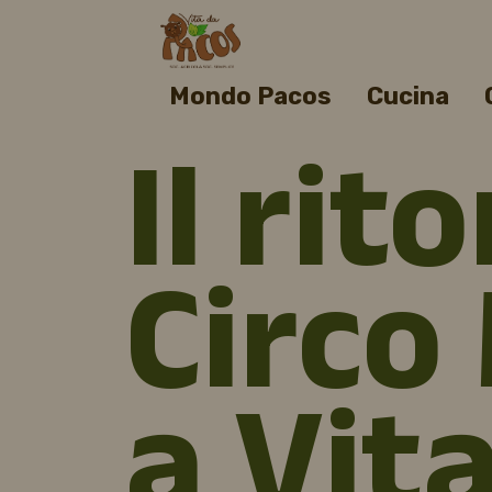
Mondo Pacos
Cucina
Il rit
Circo
a Vit