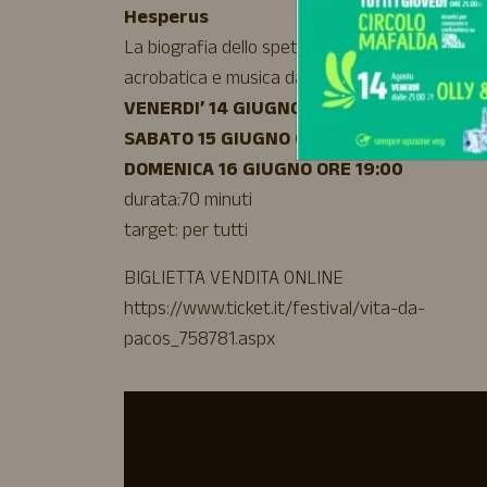
Hesperus
La biografia dello spettacolo tra comicità, lirica
acrobatica e musica dal vivo.
VENERDI’ 14 GIUGNO ORE 21:00
SABATO 15 GIUGNO ORE 19:00 A RUOTA L
DOMENICA 16 GIUGNO ORE 19:00
durata:70 minuti
target: per tutti
BIGLIETTA VENDITA ONLINE
https://www.ticket.it/festival/vita-da-
pacos_758781.aspx