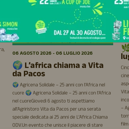
05
🌿
ra,
06 AGOSTO 2026 - 06 LUGLIO 2026
lu
🌍 L’africa chiama a Vita
Cinq
da Pacos
cine
aspe
🌍 Agricena Solidale – 25 anni con l’Africa nel
Vit
cuore 🌍 Agricena Solidale – 25 anni con l’Africa
inco
nel cuoreGiovedì 6 agosto ti aspettiamo
– A
all’Agriristoro Vita da Pacos per una serata
torn
speciale dedicata ai 25 anni de L’Africa Chiama
film
ODV.Un evento che unisce il piacere di stare