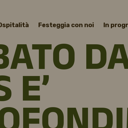
Ospitalità
Festeggia con noi
In pro
BATO D
 E’
OFONDI