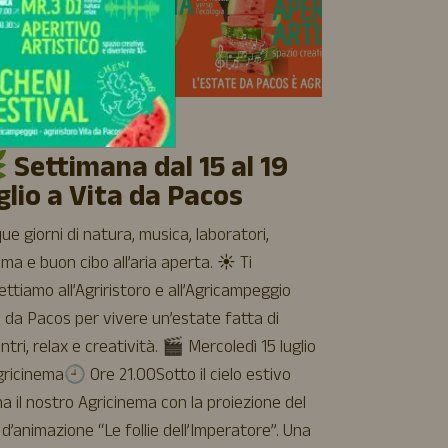
 AGOSTO 2026
08 LUGLIO 2
 Settimana dal 15 al 19
glio a Vita da Pacos
Luglio 
ue giorni di natura, musica, laboratori,
L’estate a Vit
ma e buon cibo all’aria aperta. ☀️ Ti
Tra il bosco, g
ttiamo all’Agriristoro e all’Agricampeggio
dal vivo, ogn
a da Pacos per vivere un’estate fatta di
vivere il parc
ntri, relax e creatività. 🎬 Mercoledì 15 luglio
trascorrere un
gricinema🕘 Ore 21.00Sotto il cielo estivo
giornata in f
a il nostro Agricinema con la proiezione del
natura, qui tr
 d’animazione “Le follie dell’Imperatore”. Una