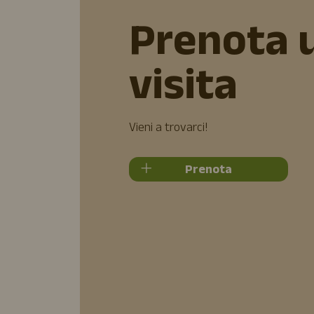
Prenota 
visita
Vieni a trovarci!
Prenota