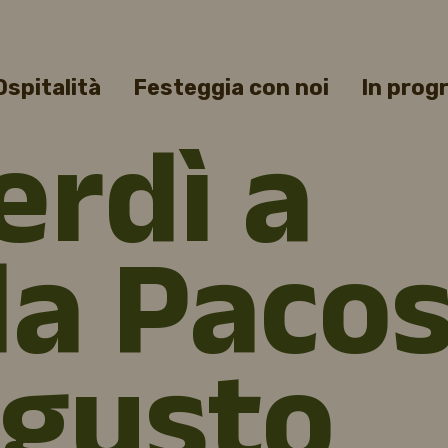
Ospitalità
Festeggia con noi
In pro
erdì a
da Paco
l gusto