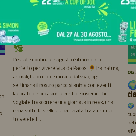
04 AGOSTO 2026 - 31 AGOSTO 2026
☀️ Agosto a Vita da Pacos
🌿
L’estate continua e agosto è il momento
perfetto per vivere Vita da Pacos. 🌻Tra natura,
06 
animali, buon cibo e musica dal vivo, ogni
🌍
settimana il nostro parco si anima con eventi,
d
laboratori e occasioni per stare insieme.Che
uon
vogliate trascorrere una giornata in relax, una
🌍 A
cena sotto le stelle o una serata tra amici, qui
o
cuor
troverete […]
nel
all’