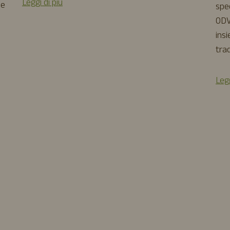
Leggi di più
 e
spe
ODV
insi
trad
Legg