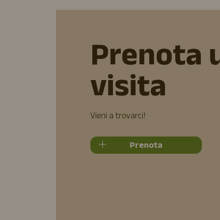
Prenota 
visita
Vieni a trovarci!
Prenota