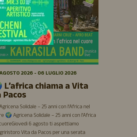
09 AGOSTO 
🌿 Sett
AGOSTO 2026 - 06 LUGLIO 2026
luglio a
 L’africa chiama a Vita
Cinque giorni 
a Pacos
cinema e buon 
aspettiamo all
gricena Solidale – 25 anni con l’Africa nel
Vita da Pacos
e 🌍 Agricena Solidale – 25 anni con l’Africa
incontri, rela
 cuoreGiovedì 6 agosto ti aspettiamo
– Agricinema
Agriristoro Vita da Pacos per una serata