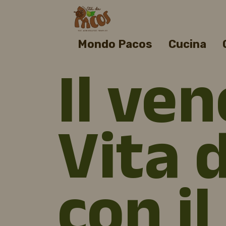
Mondo Pacos
Cucina
Il ven
Vita 
con i