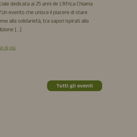
torna il nostr
ciale dedicata ai 25 anni de L’Africa Chiama
film d’animazi
.Un evento che unisce il piacere di stare
[…]
eme alla solidarietà, tra sapori ispirati alla
izione […]
Leggi di più
i di più
Tutti gli eventi