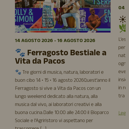
04 A
☀️
🌿
L’es
14 AGOSTO 2026 - 16 AGOSTO 2026
perfe
🐾 Ferragosto Bestiale a
natur
Vita da Pacos
ogni 
event
🐾 Tre giorni di musica, natura, laboratori e
insie
buon cibo 14 • 15 • 16 agosto 2026Quest’anno il
in re
Ferragosto si vive a Vita da Pacos con un
tra a
lungo weekend dedicato alla natura, alla
musica dal vivo, ai laboratori creativi e alla
buona cucina.Dalle 10:00 alle 24:00 il Bioparco
Leggi
Sociale e l’Agriristoro vi aspettano per