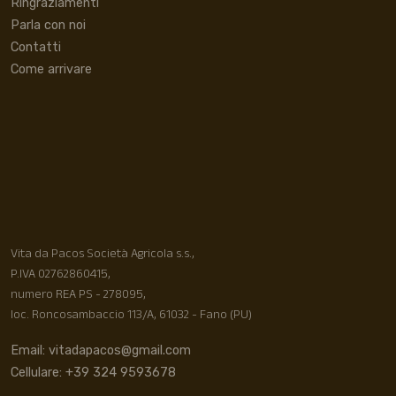
Ringraziamenti
Parla con noi
Contatti
Come arrivare
Vita da Pacos Società Agricola s.s.,
P.IVA 02762860415,
numero REA PS - 278095,
loc. Roncosambaccio 113/A, 61032 - Fano (PU)
Email: vitadapacos@gmail.com
Cellulare: +39 324 9593678