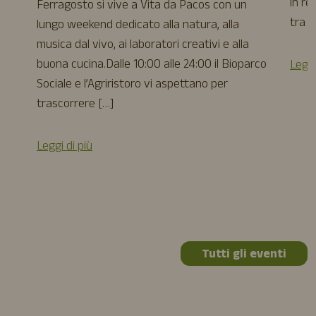
in re
Ferragosto si vive a Vita da Pacos con un
tra a
lungo weekend dedicato alla natura, alla
musica dal vivo, ai laboratori creativi e alla
buona cucina.Dalle 10:00 alle 24:00 il Bioparco
Leggi
Sociale e l’Agriristoro vi aspettano per
trascorrere […]
Leggi di più
Tutti gli eventi