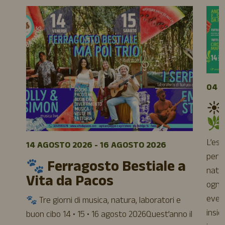
04 A
☀️
🌿
L’es
14 AGOSTO 2026 - 16 AGOSTO 2026
perfe
🐾 Ferragosto Bestiale a
natur
Vita da Pacos
ogni 
event
🐾 Tre giorni di musica, natura, laboratori e
insie
buon cibo 14 • 15 • 16 agosto 2026Quest’anno il