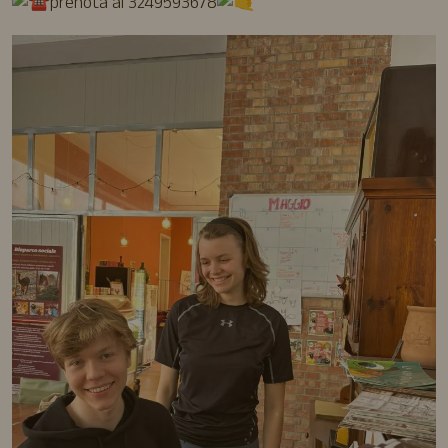
prenota al 3249593678