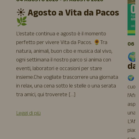
04 AGOSTO 2026 - 31 AGOSTO 2026
☀️ Agosto a Vita da Pacos
🌿
L’estate continua e agosto è il momento
perfetto per vivere Vita da Pacos. 🌻Tra
06 A
natura, animali, buon cibo e musica dal vivo,
🌍
ogni settimana il nostro parco si anima con
da
eventi, laboratori e occasioni per stare
insieme.Che vogliate trascorrere una giornata
🌍 Ag
in relax, una cena sotto le stelle o una serata
cuore
tra amici, qui troverete […]
l’Afr
aspet
una s
Leggi di più
L’Afr
piace