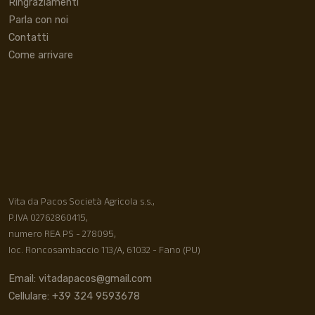
Ringraziamenti
Parla con noi
Contatti
Come arrivare
Vita da Pacos Società Agricola s.s.,
P.IVA 02762860415,
numero REA PS - 278095,
loc. Roncosambaccio 113/A, 61032 - Fano (PU)
Email: vitadapacos@gmail.com
Cellulare: +39 324 9593678