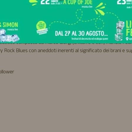
l parco dal mattino al tramonto
al costo di 5€, sotto i 3 anni
necessaria la prenotazione.
 acustico composto da Marco Giorgi (chitarre e cori) Manolo Fo
Rock Blues con aneddoti inerenti al significato dei brani e sug
llower