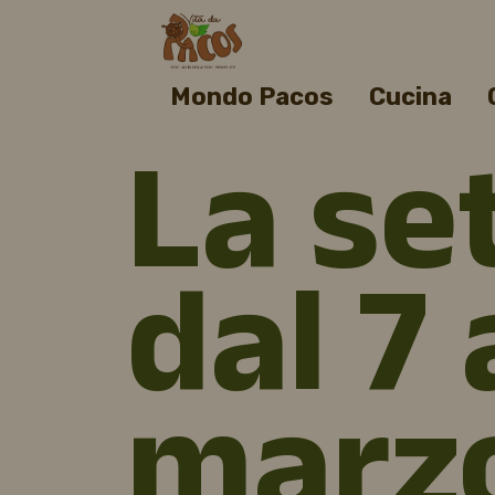
Mondo Pacos
Cucina
La se
dal 7 
marzo