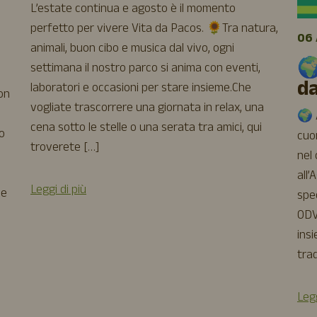
L’estate continua e agosto è il momento
perfetto per vivere Vita da Pacos. 🌻Tra natura,
06 
animali, buon cibo e musica dal vivo, ogni
🌍
settimana il nostro parco si anima con eventi,
d
laboratori e occasioni per stare insieme.Che
uon
vogliate trascorrere una giornata in relax, una
🌍 A
cena sotto le stelle o una serata tra amici, qui
o
cuor
troverete […]
nel
all’
Leggi di più
 e
spe
ODV
insi
trad
Legg