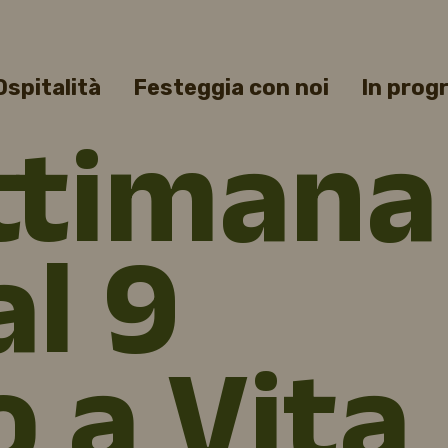
Ospitalità
Festeggia con noi
In pro
ttimana
al 9
 a Vita