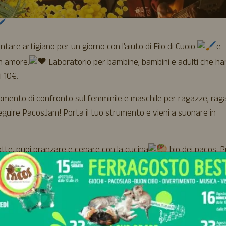
tare artigiano per un giorno con l’aiuto di Filo di Cuoio
e
on amore.
Laboratorio per bambine, bambini e adulti che h
i 10€.
omento di confronto sul femminile e maschile per ragazze, raga
seguire PacosJam! Porta il tuo strumento e vieni a suonare in
otte, puoi pranzare e cenare con la cucina
bio dei pacos. P
costo di 5€, sotto i 3 anni l’ingresso è gratuito.
pacos.com/merenderia/
.
Il parco apre alle 10 e chiude alle 20, puoi pranzare c