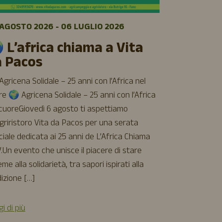
🌿 Sett
AGOSTO 2026 - 06 LUGLIO 2026
luglio a
 L’africa chiama a Vita
Cinque giorni 
a Pacos
cinema e buon 
aspettiamo all
gricena Solidale – 25 anni con l’Africa nel
Vita da Pacos
e 🌍 Agricena Solidale – 25 anni con l’Africa
incontri, rela
 cuoreGiovedì 6 agosto ti aspettiamo
– Agricinema
Agriristoro Vita da Pacos per una serata
torna il nostr
ciale dedicata ai 25 anni de L’Africa Chiama
film d’animazi
.Un evento che unisce il piacere di stare
[…]
eme alla solidarietà, tra sapori ispirati alla
izione […]
Leggi di più
i di più