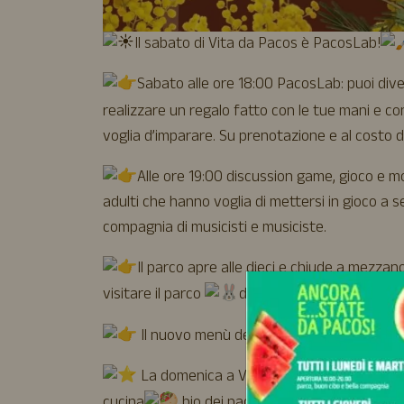
Il sabato di Vita da Pacos è PacosLab!
Sabato alle ore 18:00 PacosLab: puoi diven
realizzare un regalo fatto con le tue mani e c
voglia d’imparare. Su prenotazione e al costo d
Alle ore 19:00 discussion game, gioco e m
adulti che hanno voglia di mettersi in gioco a 
compagnia di musicisti e musiciste.
Il parco apre alle dieci e chiude a mezzan
visitare il parco
dal mattino al tramonto al 
Il nuovo menù dei Pacos
https://vitada
La domenica a Vita da Pacos è bestiale!