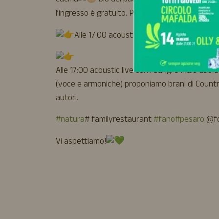
cucina
bio dei pacos.
Puoi visitare i
l’ingresso è gratuito. Per la sola visita, non è 
Alle 17:00 acoustic live con i Sangre Malo
Alle 17:00 acoustic live con i Sangre Malo duo
(voce e armoniche) proponiamo brani di Country 
autori.
#natura
# familyrestaurant
#fano
#pesaro
@fo
Vi aspettiamo!