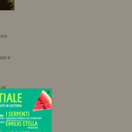
anno
zzi e
uoi
X
on la