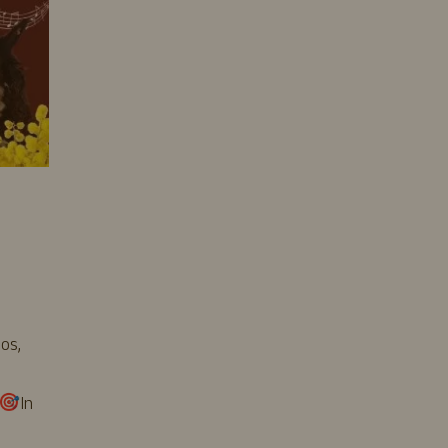
os,
In