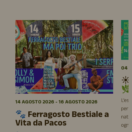
04 A
☀️
🌿
L’es
14 AGOSTO 2026 - 16 AGOSTO 2026
perfe
🐾 Ferragosto Bestiale a
natur
Vita da Pacos
ogni 