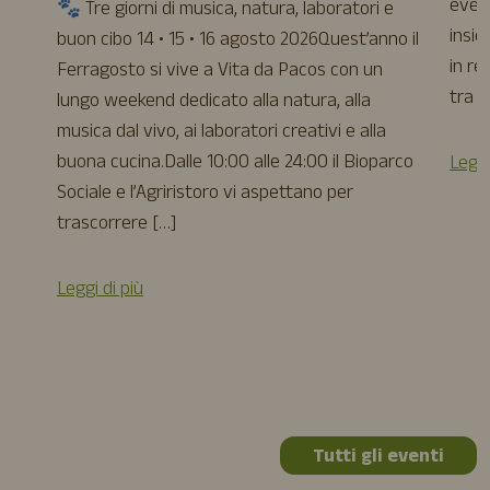
event
🐾 Tre giorni di musica, natura, laboratori e
insie
buon cibo 14 • 15 • 16 agosto 2026Quest’anno il
in re
Ferragosto si vive a Vita da Pacos con un
tra a
lungo weekend dedicato alla natura, alla
musica dal vivo, ai laboratori creativi e alla
buona cucina.Dalle 10:00 alle 24:00 il Bioparco
Leggi
Sociale e l’Agriristoro vi aspettano per
trascorrere […]
Leggi di più
Tutti gli eventi