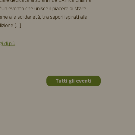
ciale dedicata ai 25 anni de L’Africa Chiama
film d’animazi
.Un evento che unisce il piacere di stare
[…]
eme alla solidarietà, tra sapori ispirati alla
izione […]
Leggi di più
i di più
Tutti gli eventi