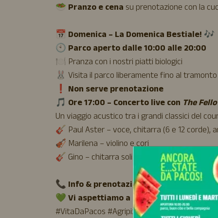
🥗
Pranzo e cena
su prenotazione con la cuc
📅
Domenica – La Domenica Bestiale!
🎶
🕙
Parco aperto dalle 10:00 alle 20:00
🍽️ Pranza con i nostri piatti biologici
🐰 Visita il parco liberamente fino al tramonto 
❗
Non serve prenotazione
🎵
Ore 17:00 – Concerto live con
The Fello
Un viaggio acustico tra i grandi classici del co
🎸 Paul Aster – voce, chitarra (6 e 12 corde), 
🎻 Marilena – violino e cori
🎸 Gino – chitarra solista (acustica ed elettric
📞
Info & prenotazioni:
324 959 3678
💚
Vi aspettiamo a braccia aperte!
#VitaDaPacos #Agripizza #PacosLab #Domenic