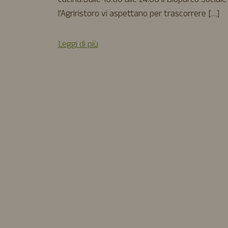
cucina.Dalle 10:00 alle 24:00 il Bioparco Sociale
l’Agriristoro vi aspettano per trascorrere […]
Leggi di più