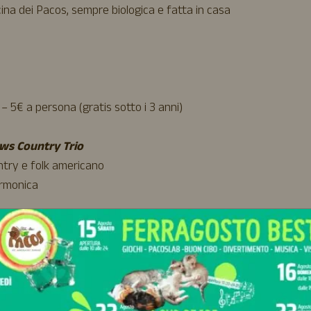
ina dei Pacos, sempre biologica e fatta in casa
– 5€ a persona (gratis sotto i 3 anni)
ws Country Trio
untry e folk americano
armonica
a)
aBestiale #Eventi #CiboBio #FattoriaDidattica #CountryMusi