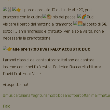
Il parco apre alle 10 e chiude alle 20, puoi
pranzare con la cucina
bio dei pacos.
Puoi
visitare il parco dal mattino al tramonto
al costo di 5€,
sotto i 3 anni l’ingresso è gratuito. Per la sola visita, non è
necessaria la prenotazione.
alle ore 17:00 live i FALO’ ACOUSTIC DUO
I grandi classici del cantautorato italiano da cantare
insieme come nei falò estivi. Federico Buccarelli chitarra.
David Fraternali Voce.
vi aspettiamo!
#musicaitaliana
#agriturismo
#cibosano
#parco
#animali
#natu
Falò