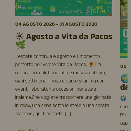
04 AGOSTO 2026 - 31 AGOSTO 2026
☀️ Agosto a Vita da Pacos
🌿
L’estate continua e agosto è il momento
perfetto per vivere Vita da Pacos. 🌻Tra
06 A
natura, animali, buon cibo e musica dal vivo,
🌍
ogni settimana il nostro parco si anima con
da
eventi, laboratori e occasioni per stare
insieme.Che vogliate trascorrere una giornata
🌍 Ag
in relax, una cena sotto le stelle o una serata
cuore
tra amici, qui troverete […]
l’Afr
aspet