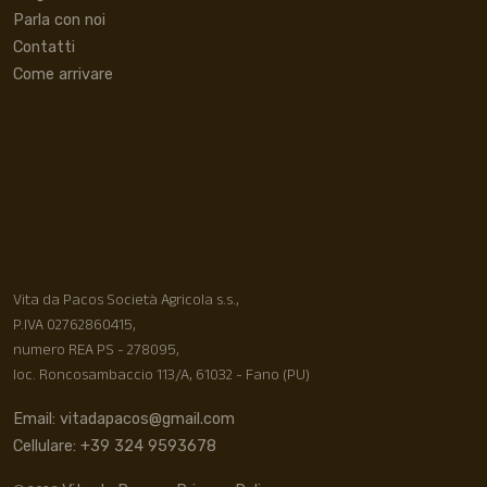
Parla con noi
Contatti
Come arrivare
Vita da Pacos Società Agricola s.s.,
P.IVA 02762860415,
numero REA PS - 278095,
loc. Roncosambaccio 113/A, 61032 - Fano (PU)
Email: vitadapacos@gmail.com
Cellulare: +39 324 9593678