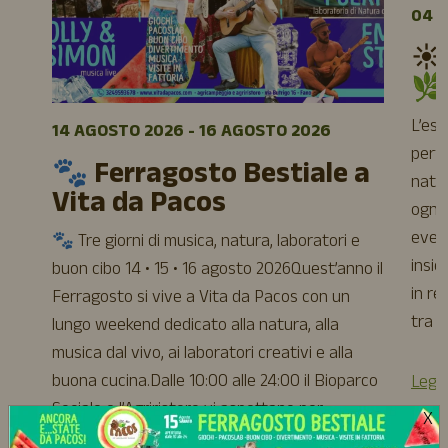
04 A
☀️
🌿
L’es
14 AGOSTO 2026 - 16 AGOSTO 2026
perfe
🐾 Ferragosto Bestiale a
natur
Vita da Pacos
ogni 
event
🐾 Tre giorni di musica, natura, laboratori e
insie
buon cibo 14 • 15 • 16 agosto 2026Quest’anno il
in re
Ferragosto si vive a Vita da Pacos con un
tra a
lungo weekend dedicato alla natura, alla
musica dal vivo, ai laboratori creativi e alla
buona cucina.Dalle 10:00 alle 24:00 il Bioparco
Leggi
Sociale e l’Agriristoro vi aspettano per
X
trascorrere […]