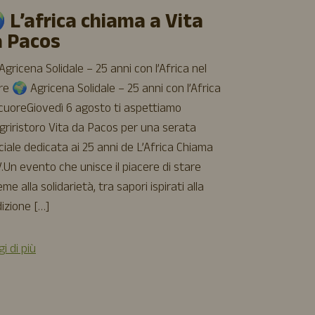
luglio a
 L’africa chiama a Vita
Cinque giorni 
a Pacos
cinema e buon 
aspettiamo all
gricena Solidale – 25 anni con l’Africa nel
Vita da Pacos
e 🌍 Agricena Solidale – 25 anni con l’Africa
incontri, rela
 cuoreGiovedì 6 agosto ti aspettiamo
– Agricinema
Agriristoro Vita da Pacos per una serata
torna il nostr
ciale dedicata ai 25 anni de L’Africa Chiama
film d’animazi
.Un evento che unisce il piacere di stare
[…]
eme alla solidarietà, tra sapori ispirati alla
izione […]
Leggi di più
i di più