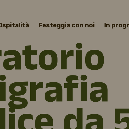
Ospitalità
Festeggia con noi
In pro
atorio
igrafia
ice da 