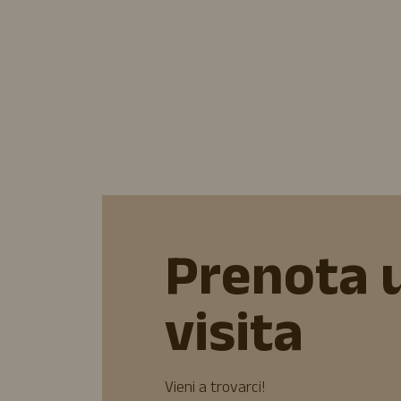
Prenota 
visita
Vieni a trovarci!