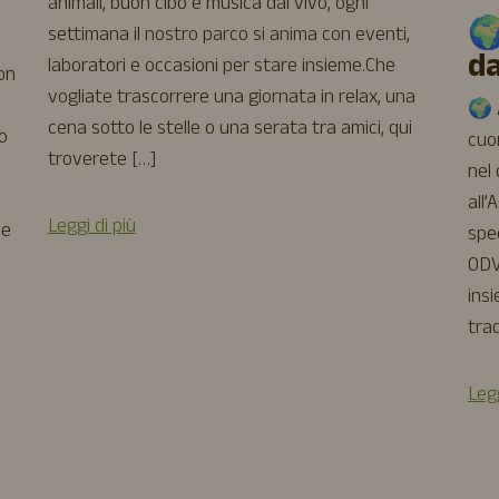
animali, buon cibo e musica dal vivo, ogni
🌍
settimana il nostro parco si anima con eventi,
d
laboratori e occasioni per stare insieme.Che
uon
vogliate trascorrere una giornata in relax, una
🌍 A
cena sotto le stelle o una serata tra amici, qui
o
cuor
troverete […]
nel
all’
Leggi di più
 e
spe
ODV
insi
trad
Legg