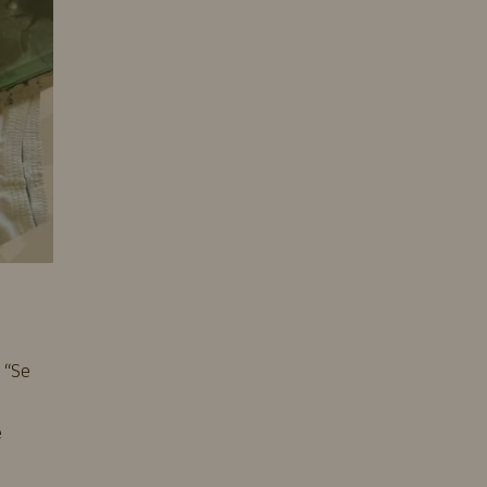
 “Se
e