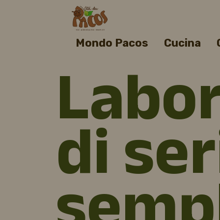
Mondo Pacos
Cucina
Labor
di ser
sempl