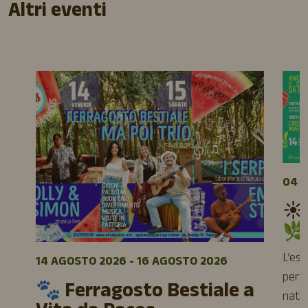
Altri eventi
04 A
☀️
🌿
L’es
14 AGOSTO 2026 - 16 AGOSTO 2026
perfe
🐾 Ferragosto Bestiale a
natur