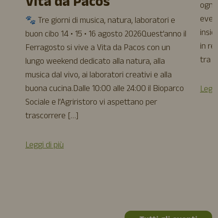
Vita da Pacos
ogni 
event
🐾 Tre giorni di musica, natura, laboratori e
insie
buon cibo 14 • 15 • 16 agosto 2026Quest’anno il
in re
Ferragosto si vive a Vita da Pacos con un
tra a
lungo weekend dedicato alla natura, alla
musica dal vivo, ai laboratori creativi e alla
buona cucina.Dalle 10:00 alle 24:00 il Bioparco
Leggi
Sociale e l’Agriristoro vi aspettano per
trascorrere […]
Leggi di più