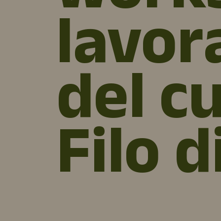
lavor
del c
Filo d