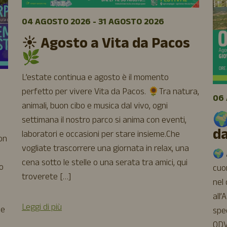
04 AGOSTO 2026 - 31 AGOSTO 2026
☀️ Agosto a Vita da Pacos
🌿
L’estate continua e agosto è il momento
perfetto per vivere Vita da Pacos. 🌻Tra natura,
06 
animali, buon cibo e musica dal vivo, ogni
🌍
settimana il nostro parco si anima con eventi,
d
laboratori e occasioni per stare insieme.Che
uon
vogliate trascorrere una giornata in relax, una
🌍 A
cena sotto le stelle o una serata tra amici, qui
o
cuor
troverete […]
nel
all’
Leggi di più
 e
spe
ODV