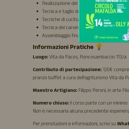
Realizzazione del cartamodello per il man
Tecnica e taglio del cuoio
Tecniche di cucitura
Tecnica del carving
Assemblaggio finale dei pezzi
Informazioni Pratiche 💡
Luogo:
Vita da Pacos, Roncosambaccio 113/a
Contributo di partecipazione:
120€ compren
pranzo buffet a cura dell’agriturismo Vita da 
Maestro Artigiano:
Filippo Peroni, in arte Fil
Numero chiuso:
il corso parte con un minimo 
Non è necessaria alcuna precedente esperienz
Per prenotazioni e informazioni, scrivi su
What