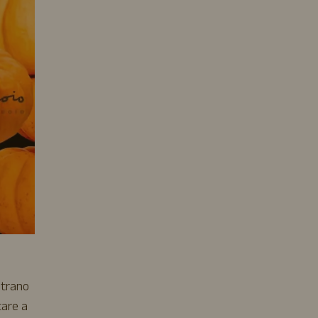
ntrano
tare a