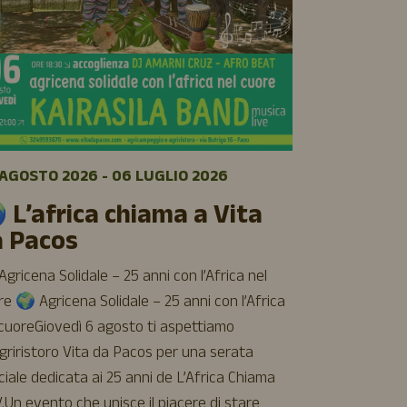
08 AGOSTO 
🌿 Sett
AGOSTO 2026 - 06 LUGLIO 2026
luglio a
 L’africa chiama a Vita
Cinque giorni 
a Pacos
cinema e buon 
aspettiamo all
gricena Solidale – 25 anni con l’Africa nel
Vita da Pacos
e 🌍 Agricena Solidale – 25 anni con l’Africa
incontri, rela
 cuoreGiovedì 6 agosto ti aspettiamo
– Agricinema
Agriristoro Vita da Pacos per una serata
torna il nostr
ciale dedicata ai 25 anni de L’Africa Chiama
film d’animazi
.Un evento che unisce il piacere di stare