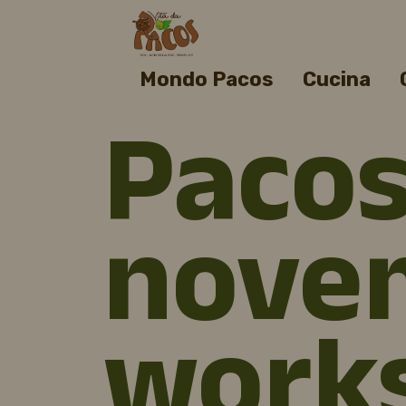
Mondo Pacos
Cucina
Pacos
nove
works