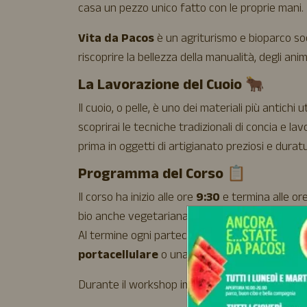
casa un pezzo unico fatto con le proprie mani.
Vita da Pacos
è un agriturismo e bioparco so
riscoprire la bellezza della manualità, degli anima
La Lavorazione del Cuoio 🐂
Il cuoio, o pelle, è uno dei materiali più antich
scoprirai le tecniche tradizionali di concia e 
prima in oggetti di artigianato preziosi e duratu
Programma del Corso 📋
Il corso ha inizio alle ore
9:30
e termina alle or
bio anche vegetariana, vegana e per intolleran
Al termine ogni partecipante porterà a casa i
portacellulare
o una
scarsella
.
Durante il workshop imparerai: