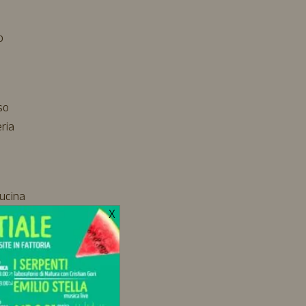
o
so
eria
cucina
X