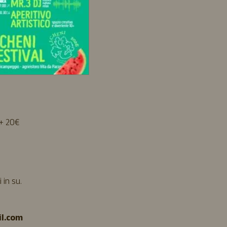
 + 20€
 in su.
l.com