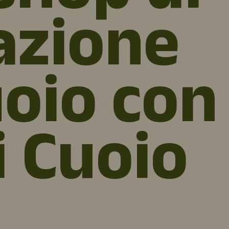
azione
uoio con
i Cuoio