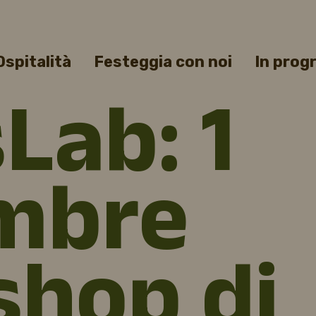
Ospitalità
Festeggia con noi
In pro
Lab: 1
mbre
hop di