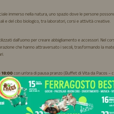
ciale immerso nella natura, uno spazio dove le persone posson
li e del cibo biologico, tra laboratori, corsi e attività creative.
i utilizzati dall’uomo per creare abbigliamento e accessori. Nel cor
lavorazione che hanno attraversato i secoli, trasformando la mat
ri.
e
18:00
con un’ora di pausa pranzo (Buffet di Vita da Pacos – 
ze).
l proprio manufatto personalizzato, come una
borsa
, un