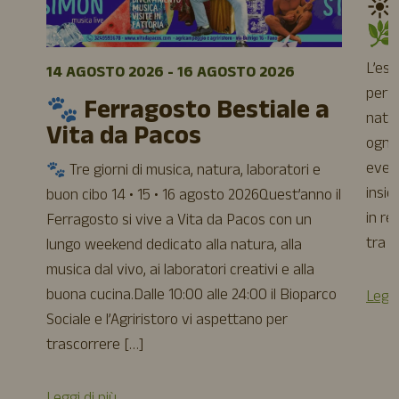
☀️
🌿
L’es
14 AGOSTO 2026 - 16 AGOSTO 2026
perfe
🐾 Ferragosto Bestiale a
natur
Vita da Pacos
ogni 
event
🐾 Tre giorni di musica, natura, laboratori e
insie
buon cibo 14 • 15 • 16 agosto 2026Quest’anno il
in re
Ferragosto si vive a Vita da Pacos con un
tra a
lungo weekend dedicato alla natura, alla
musica dal vivo, ai laboratori creativi e alla
buona cucina.Dalle 10:00 alle 24:00 il Bioparco
Leggi
Sociale e l’Agriristoro vi aspettano per
trascorrere […]