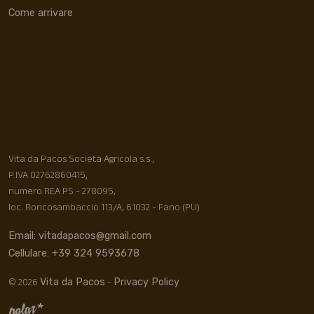
Come arrivare
Vita da Pacos Società Agricola s.s.,
P.IVA 02762860415,
numero REA PS - 278095,
loc. Roncosambaccio 113/A, 61032 - Fano (PU)
Email: vitadapacos@gmail.com
Cellulare: +39 324 9593678
© 2026
-
Vita da Pacos
Privacy Policy