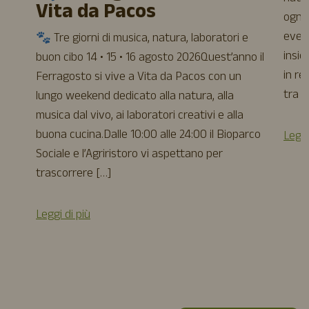
Vita da Pacos
ogni 
event
🐾 Tre giorni di musica, natura, laboratori e
insie
buon cibo 14 • 15 • 16 agosto 2026Quest’anno il
in re
Ferragosto si vive a Vita da Pacos con un
tra a
lungo weekend dedicato alla natura, alla
musica dal vivo, ai laboratori creativi e alla
buona cucina.Dalle 10:00 alle 24:00 il Bioparco
Leggi
Sociale e l’Agriristoro vi aspettano per
trascorrere […]
Leggi di più