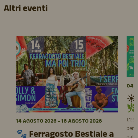
Altri eventi
04 A
☀️
🌿
L’es
14 AGOSTO 2026 - 16 AGOSTO 2026
perfe
🐾 Ferragosto Bestiale a
natur