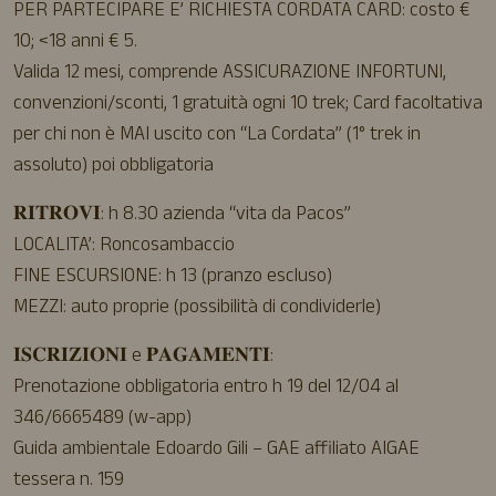
PER PARTECIPARE E’ RICHIESTA CORDATA CARD: costo €
10; <18 anni € 5.
Valida 12 mesi, comprende ASSICURAZIONE INFORTUNI,
convenzioni/sconti, 1 gratuità ogni 10 trek; Card facoltativa
per chi non è MAI uscito con “La Cordata” (1° trek in
assoluto) poi obbligatoria
𝐑𝐈𝐓𝐑𝐎𝐕𝐈: h 8.30 azienda “vita da Pacos”
LOCALITA’: Roncosambaccio
FINE ESCURSIONE: h 13 (pranzo escluso)
MEZZI: auto proprie (possibilità di condividerle)
𝐈𝐒𝐂𝐑𝐈𝐙𝐈𝐎𝐍𝐈 e 𝐏𝐀𝐆𝐀𝐌𝐄𝐍𝐓𝐈:
Prenotazione obbligatoria entro h 19 del 12/04 al
346/6665489 (w-app)
Guida ambientale Edoardo Gili – GAE affiliato AIGAE
tessera n. 159