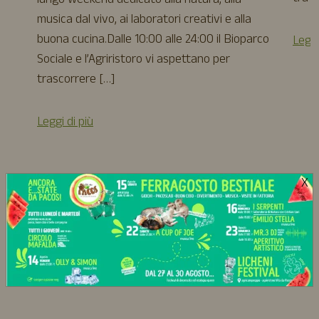
lungo weekend dedicato alla natura, alla
musica dal vivo, ai laboratori creativi e alla
buona cucina.Dalle 10:00 alle 24:00 il Bioparco
Leggi
Sociale e l’Agriristoro vi aspettano per
trascorrere […]
Leggi di più
X
Tutti gli eventi