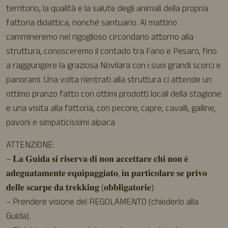
territorio, la qualità e la salute degli animali della propria
fattoria didattica, nonché santuario. Al mattino
cammineremo nel rigoglioso circondario attorno alla
struttura, conosceremo il contado tra Fano e Pesaro, fino
a raggiungere la graziosa Novilara con i suoi grandi scorci e
panorami. Una volta rientrati alla struttura ci attende un
ottimo pranzo fatto con ottimi prodotti locali della stagione
e una visita alla fattoria, con pecore, capre, cavalli, galline,
pavoni e simpaticissimi alpaca
ATTENZIONE:
– 𝐋𝐚 𝐆𝐮𝐢𝐝𝐚 𝐬𝐢 𝐫𝐢𝐬𝐞𝐫𝐯𝐚 𝐝𝐢 𝐧𝐨𝐧 𝐚𝐜𝐜𝐞𝐭𝐭𝐚𝐫𝐞 𝐜𝐡𝐢 𝐧𝐨𝐧 𝐞̀
𝐚𝐝𝐞𝐠𝐮𝐚𝐭𝐚𝐦𝐞𝐧𝐭𝐞 𝐞𝐪𝐮𝐢𝐩𝐚𝐠𝐠𝐢𝐚𝐭𝐨, 𝐢𝐧 𝐩𝐚𝐫𝐭𝐢𝐜𝐨𝐥𝐚𝐫𝐞 𝐬𝐞 𝐩𝐫𝐢𝐯𝐨
𝐝𝐞𝐥𝐥𝐞 𝐬𝐜𝐚𝐫𝐩𝐞 𝐝𝐚 𝐭𝐫𝐞𝐤𝐤𝐢𝐧𝐠 (𝐨𝐛𝐛𝐥𝐢𝐠𝐚𝐭𝐨𝐫𝐢𝐞).
– Prendere visione del REGOLAMENTO (chiederlo alla
Guida).