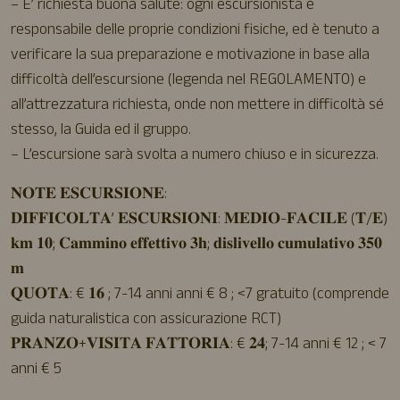
– E’ richiesta buona salute: ogni escursionista è
responsabile delle proprie condizioni fisiche, ed è tenuto a
verificare la sua preparazione e motivazione in base alla
difficoltà dell’escursione (legenda nel REGOLAMENTO) e
all’attrezzatura richiesta, onde non mettere in difficoltà sé
stesso, la Guida ed il gruppo.
– L’escursione sarà svolta a numero chiuso e in sicurezza.
𝐍𝐎𝐓𝐄 𝐄𝐒𝐂𝐔𝐑𝐒𝐈𝐎𝐍𝐄:
𝐃𝐈𝐅𝐅𝐈𝐂𝐎𝐋𝐓𝐀’ 𝐄𝐒𝐂𝐔𝐑𝐒𝐈𝐎𝐍𝐈: 𝐌𝐄𝐃𝐈𝐎-𝐅𝐀𝐂𝐈𝐋𝐄 (𝐓/𝐄)
𝐤𝐦 𝟏𝟎; 𝐂𝐚𝐦𝐦𝐢𝐧𝐨 𝐞𝐟𝐟𝐞𝐭𝐭𝐢𝐯𝐨 𝟑𝐡; 𝐝𝐢𝐬𝐥𝐢𝐯𝐞𝐥𝐥𝐨 𝐜𝐮𝐦𝐮𝐥𝐚𝐭𝐢𝐯𝐨 𝟑𝟓𝟎
𝐦
𝐐𝐔𝐎𝐓𝐀: € 𝟏𝟔 ; 7-14 anni anni € 8 ; <7 gratuito (comprende
guida naturalistica con assicurazione RCT)
𝐏𝐑𝐀𝐍𝐙𝐎+𝐕𝐈𝐒𝐈𝐓𝐀 𝐅𝐀𝐓𝐓𝐎𝐑𝐈𝐀: € 𝟐𝟒; 7-14 anni € 12 ; < 7
anni € 5