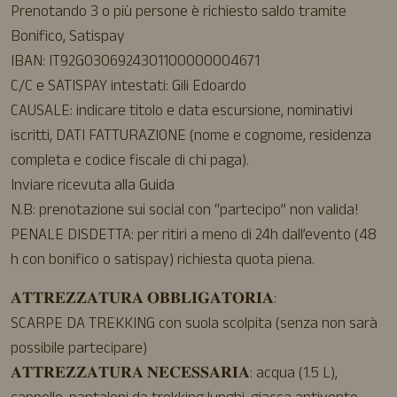
Prenotando 3 o più persone è richiesto saldo tramite
Bonifico, Satispay
IBAN: IT92G0306924301100000004671
C/C e SATISPAY intestati: Gili Edoardo
CAUSALE: indicare titolo e data escursione, nominativi
iscritti, DATI FATTURAZIONE (nome e cognome, residenza
completa e codice fiscale di chi paga).
Inviare ricevuta alla Guida
N.B: prenotazione sui social con “partecipo” non valida!
PENALE DISDETTA: per ritiri a meno di 24h dall’evento (48
h con bonifico o satispay) richiesta quota piena.
𝐀𝐓𝐓𝐑𝐄𝐙𝐙𝐀𝐓𝐔𝐑𝐀 𝐎𝐁𝐁𝐋𝐈𝐆𝐀𝐓𝐎𝐑𝐈𝐀:
SCARPE DA TREKKING con suola scolpita (senza non sarà
possibile partecipare)
𝐀𝐓𝐓𝐑𝐄𝐙𝐙𝐀𝐓𝐔𝐑𝐀 𝐍𝐄𝐂𝐄𝐒𝐒𝐀𝐑𝐈𝐀: acqua (1.5 L),