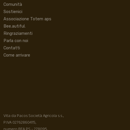
Comunità
Sostienici
Associazione Totem aps
Bee.autiful.
Ringraziamenti
Parla con noi
Contatti
Come arrivare
Vita da Pacos Società Agricola s.s.,
P.IVA 02762860415,
numero REA PS - 278095,