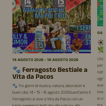
04 A
☀️
🌿
L’es
14 AGOSTO 2026 - 16 AGOSTO 2026
perfe
🐾 Ferragosto Bestiale a
natur
Vita da Pacos
ogni 
event
🐾 Tre giorni di musica, natura, laboratori e
insie
buon cibo 14 • 15 • 16 agosto 2026Quest’anno il
in re
Ferragosto si vive a Vita da Pacos con un
tra a