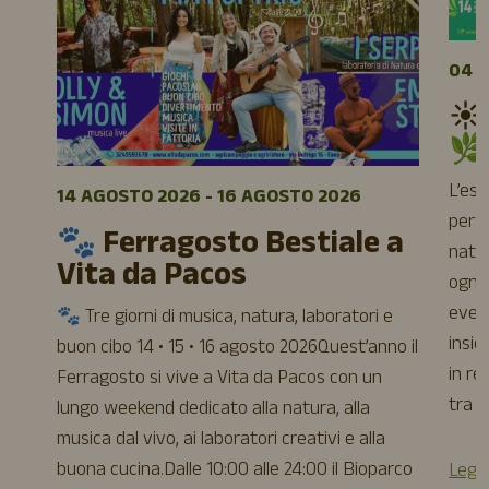
04 A
☀️
🌿
L’es
14 AGOSTO 2026 - 16 AGOSTO 2026
perfe
🐾 Ferragosto Bestiale a
natur
Vita da Pacos
ogni 
event
🐾 Tre giorni di musica, natura, laboratori e
insie
buon cibo 14 • 15 • 16 agosto 2026Quest’anno il
in re
Ferragosto si vive a Vita da Pacos con un
tra a
lungo weekend dedicato alla natura, alla
musica dal vivo, ai laboratori creativi e alla
buona cucina.Dalle 10:00 alle 24:00 il Bioparco
Leggi