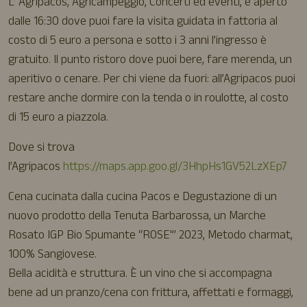
L’ Agripacos, Agricampeggio, Concerti ed eventi, è aperto
dalle 16:30 dove puoi fare la visita guidata in fattoria al
costo di 5 euro a persona e sotto i 3 anni l’ingresso è
gratuito. Il punto ristoro dove puoi bere, fare merenda, un
aperitivo o cenare. Per chi viene da fuori: all’Agripacos puoi
restare anche dormire con la tenda o in roulotte, al costo
di 15 euro a piazzola.
Dove si trova
l’Agripacos
https://maps.app.goo.gl/3HhpHs1GV52LzXEp7
Cena cucinata dalla cucina Pacos e Degustazione di un
nuovo prodotto della Tenuta Barbarossa, un Marche
Rosato IGP Bio Spumante “ROSE'” 2023, Metodo charmat,
100% Sangiovese.
Bella acidità e struttura. È un vino che si accompagna
bene ad un pranzo/cena con frittura, affettati e formaggi,