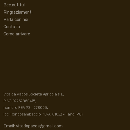
Bee.autiful.
Ringraziamenti
Parla con noi
Contatti
Come arrivare
Vita da Pacos Società Agricola s.s.,
P.IVA 02762860415,
numero REA PS - 278095,
loc. Roncosambaccio 113/A, 61032 - Fano (PU)
Email: vitadapacos@gmail.com