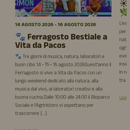
☀️
🌿
L’es
14 AGOSTO 2026 - 16 AGOSTO 2026
perfe
🐾 Ferragosto Bestiale a
natur
Vita da Pacos
ogni 
event
🐾 Tre giorni di musica, natura, laboratori e
insie
buon cibo 14 • 15 • 16 agosto 2026Quest’anno il
in re
Ferragosto si vive a Vita da Pacos con un
tra a
lungo weekend dedicato alla natura, alla
musica dal vivo, ai laboratori creativi e alla
buona cucina.Dalle 10:00 alle 24:00 il Bioparco
Leggi
Sociale e l’Agriristoro vi aspettano per
trascorrere […]