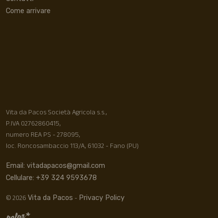
Come arrivare
Vita da Pacos Società Agricola s.s.,
P.IVA 02762860415,
numero REA PS - 278095,
loc. Roncosambaccio 113/A, 61032 - Fano (PU)
Email: vitadapacos@gmail.com
Cellulare: +39 324 9593678
© 2026
-
Vita da Pacos
Privacy Policy