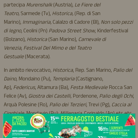
partecipa
Murenshalk
(Austria),
Le Fiere del
Teatro,
Sarmede (Tv),
Historica,
(Rep. di San
Marino),
Immaginaria,
Calalzo di Cadore (Bl),
Non solo pezzi
di legno
, Ceolini (Pn)
Padova Street Show
, Kinderfestival
(Bolzano),
Historica
(San Marino),
Carnevale di
Venezia
,
Festival Del Mimo e del Teatro
Gestuale
(Macerata).
In ambito rievocativo,
Historica
, Rep. San Marino,
Palio del
Daino
, Mondaino (Pu),
Templaria
(Castignano,
Ap),
Federicus
, Altamura (Ba),
Festa Medievale
Rocca San
Felice (Av),
Giostra dei Castelli,
Pordenone,
Palio degli Ochi
,
Arquà Polesine (Ro),
Palio dei Terzieri
, Trevi (Pg),
Caccia al
Cinghiale
, Mondavio (Pu);
Millenaria,
Corinaldo (An) etc etc.
X
Nel 2018, attraverso la collaborazione con Luca Petroni, in
arte Gianni Barba, fisarmonicista, nasce a