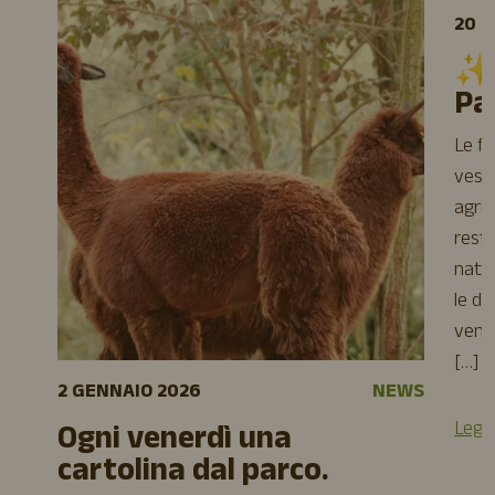
20 
✨O
Pa
Le fe
veste
agrit
resti
natal
le da
venir
[…]
2 GENNAIO 2026
NEWS
Leggi
Ogni venerdì una
cartolina dal parco.