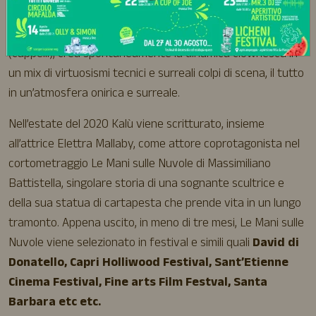
teatro
Ghiribizzi, frizzi e lazzi
, numero da palco
scoppiettante in cui l’interazione tra musica e giocoleria
(cappelli), crea spontaneamente la dinamica clownesca in
un mix di virtuosismi tecnici e surreali colpi di scena, il tutto
in un’atmosfera onirica e surreale.
Nell’estate del 2020 Kalù viene scritturato, insieme
all’attrice Elettra Mallaby, come attore coprotagonista nel
cortometraggio Le Mani sulle Nuvole di Massimiliano
Battistella, singolare storia di una sognante scultrice e
della sua statua di cartapesta che prende vita in un lungo
tramonto. Appena uscito, in meno di tre mesi, Le Mani sulle
Nuvole viene selezionato in festival e simili quali
David di
Donatello, Capri Holliwood Festival, Sant’Etienne
Cinema Festival, Fine arts Film Festval, Santa
Barbara
etc etc.