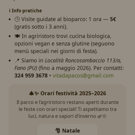
ℹ️ Info pratiche
🕒 Visite guidate al bioparco: 1 ora —
5€
(gratis sotto i 3 anni).
🍽️ In agriristoro trovi cucina biologica,
opzioni vegan e senza glutine (seguono
menù speciali nei giorni di festa).
📍 Siamo in
Località Roncosambaccio 113/a,
Fano (PU)
(fino a maggio 2026). Per contatti:
324 959 3678
•
vitadapacos@gmail.com
🎄✨ Orari festività 2025–2026
Il parco e l’agriristoro restano aperti durante
le feste con orari speciali! Ti aspettiamo tra
luci, natura e sapori d’inverno 🌿🍲
🎅 Natale