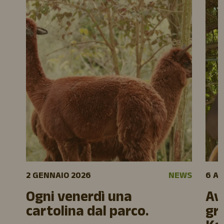
2 GENNAIO 2026
NEWS
6 A
Ogni venerdì una
Av
cartolina dal parco.
gr