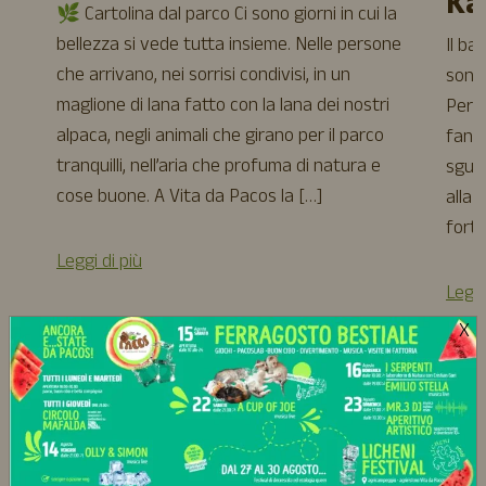
Ka
🌿 Cartolina dal parco Ci sono giorni in cui la
bellezza si vede tutta insieme. Nelle persone
Il ba
che arrivano, nei sorrisi condivisi, in un
sono 
maglione di lana fatto con la lana dei nostri
Perso
alpaca, negli animali che girano per il parco
fanno
tranquilli, nell’aria che profuma di natura e
sguar
cose buone. A Vita da Pacos la […]
alla 
forte
Leggi di più
Leggi
X
Scopri il blog